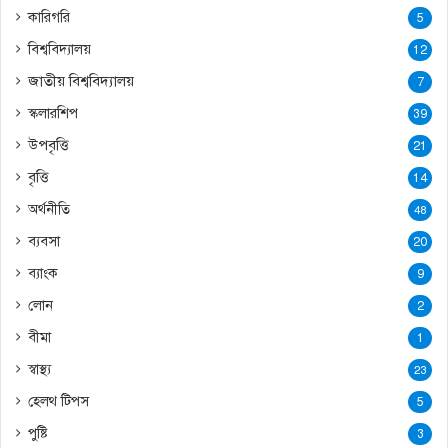
কারিগরি
5
বিশ্ববিদ্যালয়
12
জাতীয় বিশ্ববিদ্যালয়
7
স্কলারশিপ
39
উপবৃত্তি
21
বৃত্তি
14
অর্থনীতি
48
ব্যবসা
20
ব্যাংক
9
লোন
2
বীমা
1
স্বাস্থ্য
23
হেলথ টিপস
5
পুষ্টি
3