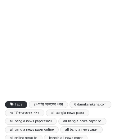
Tags
24 ঘন্টা আজকের খবর
6 dainikshiksha.com
৭১ টিভি আজকের খবর
all bangla news paper
all bangla news paper 2020
all bangla news paper bd
all bangla news paper online
all bangla newspaper
all online news bd
bangla all news paper