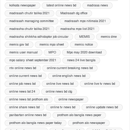
kolkata newspaper
latest online news bd
madrasa news
madrasah chutir talika 2021
Madrasah dg office
madrasah managing committee
madrasah mpo nitimala 2021
madrasha chutir talika 2021
madrasha mpo list 2021
madrasha shikkha odhidoptor job circular
MEMIS
memis dme
memis gov bd
memis mpo sheet
memis notice
memis user manual
MPO
Mpo may 2020 download
mpo salary sheet september 2021
news 24 live bangla
ntv online news bd
online current breaking news bd
online current news bd
online english news bd
online job news bd
online live news bd
online live tv news bd
online news bd 24
online news bd ctg
online news bd prothom alo
online newspaper
online share news bd
online tv news bd
online update news bd
paribartan online news bd
prothom alo bangla news paper
prothom alo bangla news paper today
prothom alo newspaper