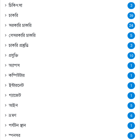
চিকিৎসা
3
চাকরি
39
সরকারি চাকরি
24
বেসরকারি চাকরি
5
চাকরি প্রস্তুতি
3
প্রযুক্তি
10
অ্যাপস
1
কম্পিউটার
1
ইন্টারনেট
1
গ্যাজেট
1
আইন
5
ভ্রমণ
6
পর্যটন স্থান
1
স্পনসর
5