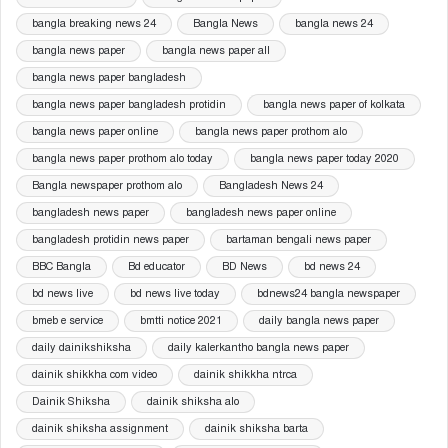
bangla breaking news 24
Bangla News
bangla news 24
bangla news paper
bangla news paper all
bangla news paper bangladesh
bangla news paper bangladesh protidin
bangla news paper of kolkata
bangla news paper online
bangla news paper prothom alo
bangla news paper prothom alo today
bangla news paper today 2020
Bangla newspaper prothom alo
Bangladesh News 24
bangladesh news paper
bangladesh news paper online
bangladesh protidin news paper
bartaman bengali news paper
BBC Bangla
Bd educator
BD News
bd news 24
bd news live
bd news live today
bdnews24 bangla newspaper
bmeb e service
bmtti notice 2021
daily bangla news paper
daily dainikshiksha
daily kalerkantho bangla news paper
dainik shikkha com video
dainik shikkha ntrca
Dainik Shiksha
dainik shiksha alo
dainik shiksha assignment
dainik shiksha barta