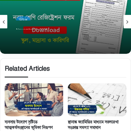
নিউজ
November 5, 2025
নবম শ্রেণি রেজিষ্ট্রেশন তথ্য সংগ্রহের ফরম ও জরুরি
নির্দেশনা
Related Articles
ব্যবসায় উদ্যোগ সৃষ্টিতে
স্থানাঙ্ক জ্যামিতির মাধ্যমে সরলরেখা
আত্মকর্মসংস্থানের ভূমিকা নিরূপণ
সংক্রান্ত সমস্যা সমাধান