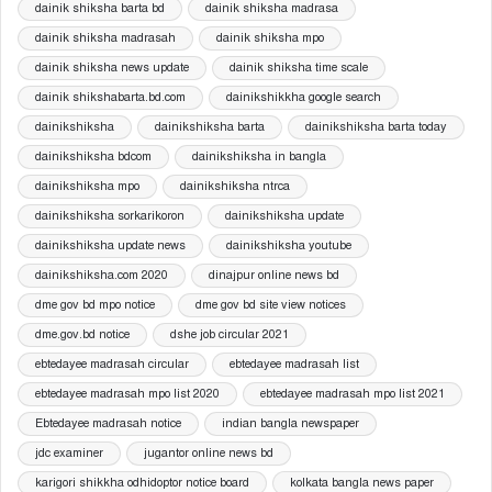
dainik shiksha barta bd
dainik shiksha madrasa
dainik shiksha madrasah
dainik shiksha mpo
dainik shiksha news update
dainik shiksha time scale
dainik shikshabarta.bd.com
dainikshikkha google search
dainikshiksha
dainikshiksha barta
dainikshiksha barta today
dainikshiksha bdcom
dainikshiksha in bangla
dainikshiksha mpo
dainikshiksha ntrca
dainikshiksha sorkarikoron
dainikshiksha update
dainikshiksha update news
dainikshiksha youtube
dainikshiksha.com 2020
dinajpur online news bd
dme gov bd mpo notice
dme gov bd site view notices
dme.gov.bd notice
dshe job circular 2021
ebtedayee madrasah circular
ebtedayee madrasah list
ebtedayee madrasah mpo list 2020
ebtedayee madrasah mpo list 2021
Ebtedayee madrasah notice
indian bangla newspaper
jdc examiner
jugantor online news bd
karigori shikkha odhidoptor notice board
kolkata bangla news paper