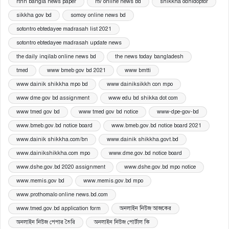
rtnn bangla news paper
rtv online news bd
shikkha odhidoptor
sikkha gov bd
somoy online news bd
sotontro ebtedayee madrasah list 2021
sotontro ebtedayee madrasah update news
the daily inqilab online news bd
the news today bangladesh
tmed
www bmeb gov bd 2021
www bmtti
www dainik shikkha mpo bd
www dainiksikkh con mpo
www dme gov bd assignment
www edu bd shikka dot com
www tmed gov bd
www tmed gov bd notice
www-dpe-gov-bd
www.bmeb.gov.bd notice board
www.bmeb.gov.bd notice board 2021
www.dainik shikkha.com/bn
www.dainik shikkha.govt.bd
www.dainikshikkha.com mpo
www.dme.gov.bd notice board
www.dshe.gov.bd 2020 assignment
www.dshe.gov.bd mpo notice
www.memis.gov bd
www.memis.gov.bd mpo
www.prothomalo online news.bd.com
www.tmed.gov.bd application form
অনলাইন নিউজ আজকের
অনলাইন নিউজ পেপার তৈরি
অনলাইন নিউজ পোর্টাল কি