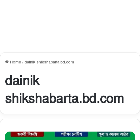
Home
/
dainik shikshabarta.bd.com
dainik
shikshabarta.bd.com