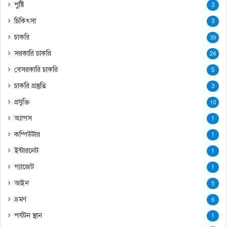
পুষ্টি
3
চিকিৎসা
3
চাকরি
39
সরকারি চাকরি
24
বেসরকারি চাকরি
5
চাকরি প্রস্তুতি
3
প্রযুক্তি
10
অ্যাপস
1
কম্পিউটার
1
ইন্টারনেট
1
গ্যাজেট
1
আইন
5
ভ্রমণ
6
পর্যটন স্থান
1