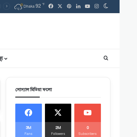
℉
92
Facebook
X
Pinterest
LinkedIn
YouTube
Instagram
Switch skin
Dhaka
থ্য
Search for
সোস্যাল মিডিয়া ফলো
3M
2M
0
Fans
Followers
Subscribers