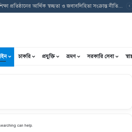
পবৃত্তি তথ্য ফরম: শিক্ষার্থীদের তথ্য এন্ট্রি ফরম PDF ডাউনলোড
ইন
চাকরি
প্রযুক্তি
ভ্রমণ
সরকারি সেবা
স্বাস্
searching can help.