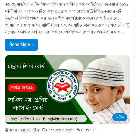
করেছে মাধ্যমিক ও উচ্চ শিক্ষা অধিদপ্তর। মাউশির ওয়েবসাইটে ০৮ ফেব্রুয়ারি ২০২১
মাল্টিমিডিয়া এবং অনলাইনে গ্রহণকৃত ক্লাস ড্যাশবাের্ডে এন্ট্রি নিশ্চিতকরণের এই
নির্দেশনা বিজ্ঞপ্তি প্রকাশ করা হয়। মাউশি মহাপরিচালক প্রফেসর ড. সৈয়দ মাে.
গােলাম ফারুক স্বাক্ষরিত মাল্টিমিডিয়া এবং অনলাইনে গ্রহণকৃত ক্লাস ড্যাশবাের্ডে এন্ট্রি
সংক্রান্ত বিজ্ঞপ্তিতে বলা হয়- কোভিড-১৯ পরিস্থিতিতে দেশের সকল মাধ্যমিক ও…
Read More »
নিউজ
আনসার আহাম্মদ ভূঁইয়া
February 7, 2021
0
17