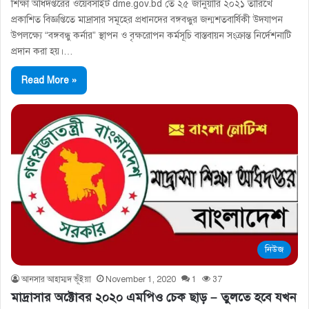
শিক্ষা অধিদপ্তরের ওয়েবসাইট dme.gov.bd তে ২৫ জানুয়ারি ২০২১ তারিখে
প্রকাশিত বিজ্ঞপ্তিতে মাদ্রাসার সমূহের প্রধানদের বঙ্গবন্ধুর জন্মশতবার্ষিকী উদযাপন
উপলক্ষ্যে “বঙ্গবন্ধু কর্নার” স্থাপন ও বৃক্ষরােপন কর্মসূচি বাস্তবায়ন সংক্রান্ত নির্দেশনাটি
প্রদান করা হয়।…
Read More »
নিউজ
আনসার আহাম্মদ ভূঁইয়া
November 1, 2020
1
37
মাদ্রাসার অক্টোবর ২০২০ এমপিও চেক ছাড় – তুলতে হবে যখন