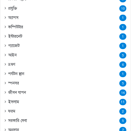
প্রযুক্তি
10
অ্যাপস
1
কম্পিউটার
1
ইন্টারনেট
1
গ্যাজেট
1
আইন
5
ভ্রমণ
6
পর্যটন স্থান
1
স্পনসর
5
জীবন যাপন
14
ইসলাম
11
ফরম
2
সরকারি সেবা
5
অনুদান
2