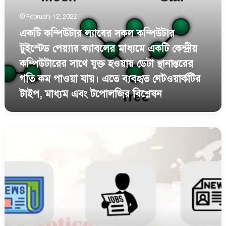
কম্পিউটারের
সাথে
February 12, 2022
যুক্ত
একটি কম্পিউটার ল্যাবের সকল কম্পিউটার
হওয়ায়
টুইস্টেড পেয়্যার ক্যাবলের মাধ্যমে একটি কেন্দ্রীয়
ডেটা
স্থানান্তরের
কম্পিউটারের সাথে যুক্ত হওয়ায় ডেটা স্থানান্তরের
গতি
গতি কম পাওয়া যায়। এতে ব্যবহৃত নেটওয়ার্কটির
কম
পাওয়া
টাইপ, মাধ্যম এবং টপােলজির বিশ্লেষন
যায়।
এতে
ব্যবহৃত
নেটওয়ার্কের
নেটওয়ার্কটির
দৈনন্দিন
টাইপ,
জীবনে
মাধ্যম
ব্যবহার
এবং
ও
টপােলজির
সংশ্লিষ্ট
বিশ্লেষন
যন্ত্রপাতি
সম্পর্কিত
একটি