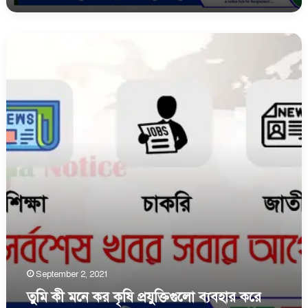
তুমি
কী
মনে
কর
কৃষি
প্রযুক্তিগুলাে
ব্যবহার
করে
বাংলাদেশের
কৃষি
উন্নয়ন
সম্ভব
September 2, 2021
তুমি কী মনে কর কৃষি প্রযুক্তিগুলাে ব্যবহার করে