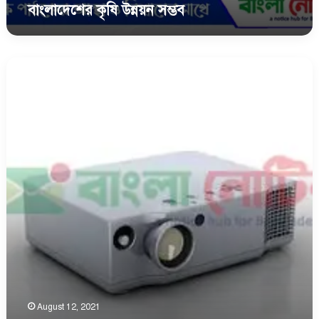
বাংলাদেশের কৃষি উন্নয়ন সম্ভব
তথ্য
ও
যোগাযোগ
প্রযুক্তির
বিস্তারে
বাংলাদেশে
কর্মসংস্থানের
নতুন
দিক
উন্মোচন
August 12, 2021