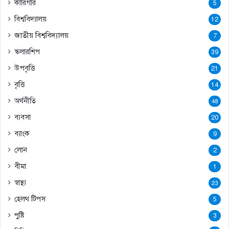
কারিগরি
5
বিশ্ববিদ্যালয়
12
জাতীয় বিশ্ববিদ্যালয়
7
স্কলারশিপ
39
উপবৃত্তি
21
বৃত্তি
14
অর্থনীতি
48
ব্যবসা
20
ব্যাংক
9
লোন
2
বীমা
1
স্বাস্থ্য
23
হেলথ টিপস
5
পুষ্টি
3