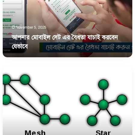
যাচাই
করবেন
যেভাবে
November 5, 2025
আপনার মোবাইল সেট এর বৈধতা যাচাই করবেন
যেভাবে
একটি
কম্পিউটার
ল্যাবের
সকল
কম্পিউটার
টুইস্টেড
পেয়্যার
ক্যাবলের
মাধ্যমে
একটি
কেন্দ্রীয়