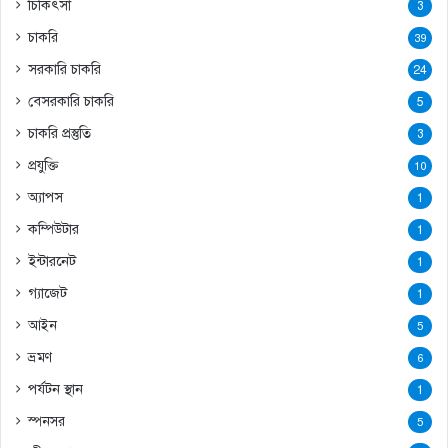
চিকিৎসা
3
চাকরি
39
সরকারি চাকরি
24
বেসরকারি চাকরি
5
চাকরি প্রস্তুতি
3
প্রযুক্তি
10
অ্যাপস
1
কম্পিউটার
1
ইন্টারনেট
1
গ্যাজেট
1
আইন
5
ভ্রমণ
6
পর্যটন স্থান
1
স্পনসর
5