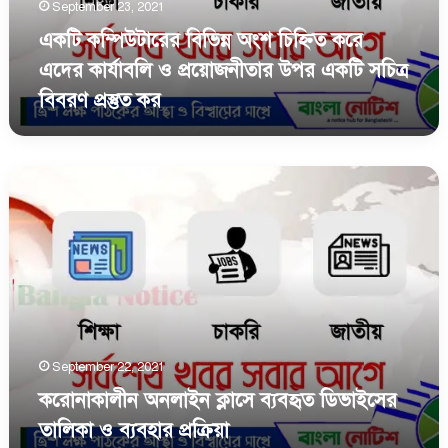
September 23, 2021
ও
প্রয়ােজনীতার
একটি কম্পিউটারের বিভিন্ন অংশ চিহ্নিত করে
উপর
এদের কার্যাবলি ও প্রয়ােজনীতার উপর একটি সচিত্র
একটি
বিবরণ প্রস্তুত কর
সচিত্র
বিবরণ
প্রস্তুত
কর
করোনাকালীন
অনলাইন
ক্লাসে
ব্যবহৃত
ডিভাইসের
তালিকা
ও
ব্যবহার
প্রক্রিয়া
September 22, 2021
করোনাকালীন অনলাইন ক্লাসে ব্যবহৃত ডিভাইসের
তালিকা ও ব্যবহার প্রক্রিয়া