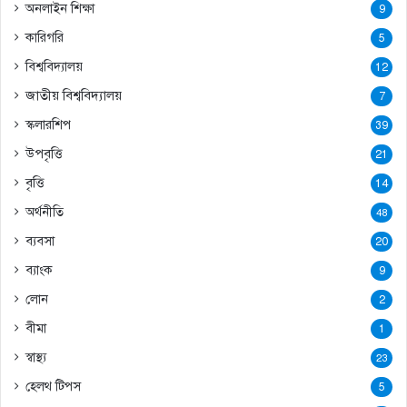
অনলাইন শিক্ষা
9
কারিগরি
5
বিশ্ববিদ্যালয়
12
জাতীয় বিশ্ববিদ্যালয়
7
স্কলারশিপ
39
উপবৃত্তি
21
বৃত্তি
14
অর্থনীতি
48
ব্যবসা
20
ব্যাংক
9
লোন
2
বীমা
1
স্বাস্থ্য
23
হেলথ টিপস
5