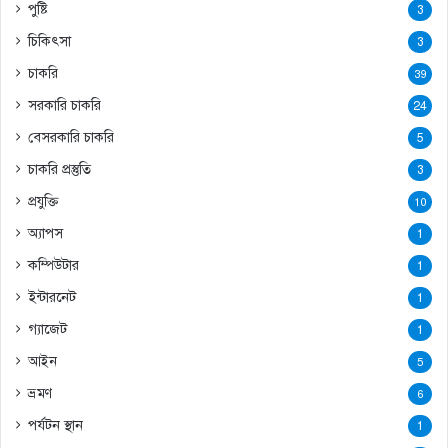
পুষ্টি
3
চিকিৎসা
3
চাকরি
39
সরকারি চাকরি
24
বেসরকারি চাকরি
5
চাকরি প্রস্তুতি
3
প্রযুক্তি
10
অ্যাপস
1
কম্পিউটার
1
ইন্টারনেট
1
গ্যাজেট
1
আইন
5
ভ্রমণ
6
পর্যটন স্থান
1