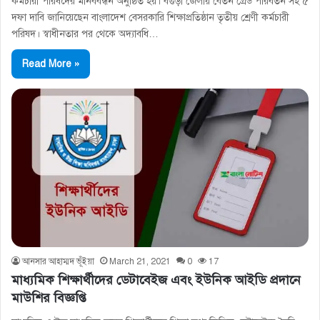
কর্মচারী পরিষদের মানববন্ধন অনুষ্ঠিত হয়। বগুড়া জেলায় বেতন গ্রেড পরিবর্তন সহ ৫
দফা দাবি জানিয়েছেন বাংলাদেশ বেসরকারি শিক্ষাপ্রতিষ্ঠান তৃতীয় শ্রেণী কর্মচারী
পরিষদ। স্বাধীনতার পর থেকে অদ্যাবধি…
Read More »
আনসার আহাম্মদ ভূঁইয়া
March 21, 2021
0
17
মাধ্যমিক শিক্ষার্থীদের ডেটাবেইজ এবং ইউনিক আইডি প্রদানে
মাউশির বিজ্ঞপ্তি