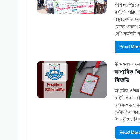
পেশাগত উন্নয়ন 
কর্মচারী পরিষদ 
বাংলাদেশ বেসরকার
জেলায় বেতন গ্র
শ্রেণী কর্মচার
Read More
আনসার আহাম্ম
মাধ্যমিক শ
বিজ্ঞপ্তি
মাধ্যমিক ও উচ্চ
আইডি প্রদান কার
বিজ্ঞপ্তি প্রকাশ
ডেটাবেইজ এবং ই
শিক্ষার্থীদের শ
Read More