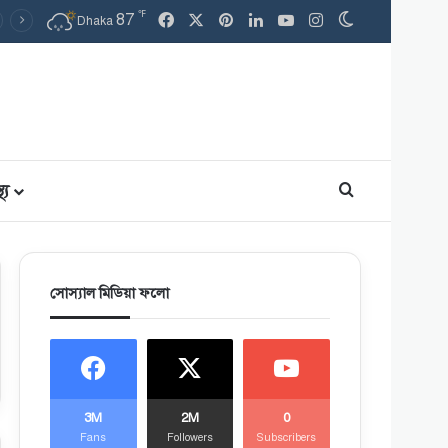
℉
87
Facebook
X
Pinterest
LinkedIn
YouTube
Instagram
Switch skin
Dhaka
থ্য
Search for
সোস্যাল মিডিয়া ফলো
3M
2M
0
Fans
Followers
Subscribers