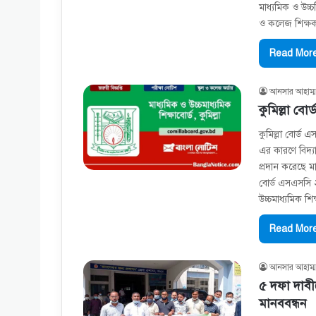
মাধ্যমিক ও উচ্চ
ও কলেজ শিক্ষ
Read More
আনসার আহাম্ম
কুমিল্লা বোর
কুমিল্লা বোর্ড 
এর কারণে বিদ্য
প্রদান করেছে মাধ
বোর্ড এসএসসি ২০
উচ্চমাধ্যমিক শি
Read More
আনসার আহাম্ম
৫ দফা দাবীত
মানববন্ধন