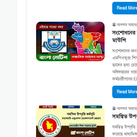
Read More
আনসার আহাম্ম
সংশোধনের জ
মাউশি
সংশোধনের জন্য 
এমপিওভুক্ত শিক্
তাদের তথ্য চেয়ে
অধিদপ্তরের ওয়ে
কর্মচারীগণের E
Read More
আনসার আহাম্ম
সমন্বিত উপবৃত
সমন্বিত উপবৃত্তি 
করেছে মাধ্যমিক ও