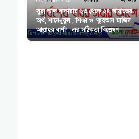
September 2, 2021
শানেনুযুল
,
সূরা আল বাকারার ২৩ থেকে ২৪ আয়াতের
শিক্ষা
অর্থ, শানেনুযুল , শিক্ষা ও ‘কুরআন মাজিদ
ও
আল্লাহর বাণী’ -এর সঠিকতা বিশ্লেষণ
‘কুরআন
মাজিদ
আল্লাহর
বাণী’
-এর
সঠিকতা
বিশ্লেষণ