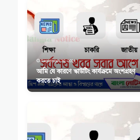
আমি
যে
কারণে
স্কাউটিং
কার্যক্রমে
অংশগ্রহণ
করতে
চাই
September 30, 2021
আমি যে কারণে স্কাউটিং কার্যক্রমে অংশগ্রহণ
করতে চাই
ইসলামে
নারীর
অধিকার
এবং
নারীর
প্রতি