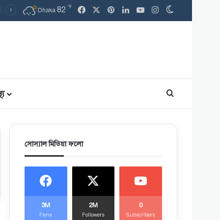
℉
Facebook
X
Pinterest
LinkedIn
YouTube
Instagram
82
Switch skin
Dhaka
থ্য
Search for
সোস্যাল মিডিয়া ফলো
3M
2M
0
Fans
Followers
Subscribers