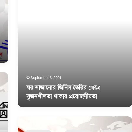
ক্ষেত্রে
উপায়সমূহের
সৃজনশীলতা
বর্ণনামূলক
থাকার
প্রতিবেদন
প্রয়ােজনীয়তা
প্রণয়ন
September 8, 2021
ঘর সাজানাের জিনিস তৈরির ক্ষেত্রে
সৃজনশীলতা থাকার প্রয়ােজনীয়তা
তােমার
বাড়ির
দুইজন