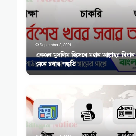
September 2, 2021
একজন মুসলিম হিসেবে মহান আল্লাহর বিধান
মেনে চলার পদ্ধতি
সূরা
আল
বাকারার
২৩
থেকে
২৪
আয়াতের
অর্থ,