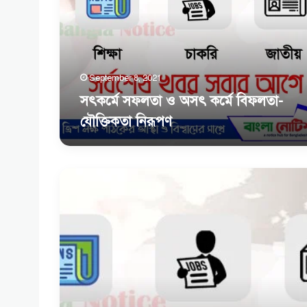
কর্মে
বিফলতা-
যৌক্তিকতা
নিরূপণ
September 8, 2021
সৎকর্মে সফলতা ও অসৎ কর্মে বিফলতা-
যৌক্তিকতা নিরূপণ
একজন
মুসলিম
হিসেবে
মহান
আল্লাহর
বিধান
মেনে
চলার
পদ্ধতি