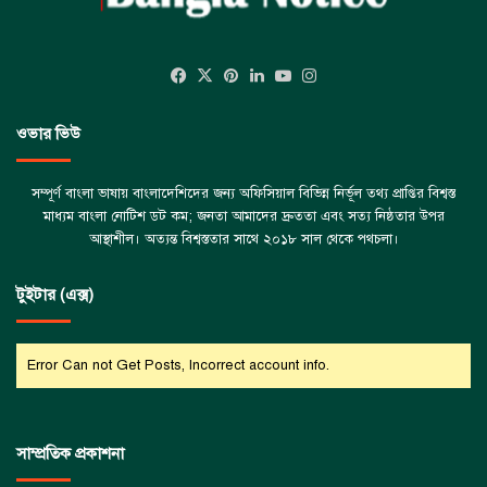
Facebook
X
Pinterest
LinkedIn
YouTube
Instagram
ওভার ভিউ
সম্পূর্ণ বাংলা ভাষায় বাংলাদেশিদের জন্য অফিসিয়াল বিভিন্ন নির্ভূল তথ্য প্রাপ্তির বিশ্বস্ত
মাধ্যম বাংলা নোটিশ ডট কম; জনতা আমাদের দ্রুততা এবং সত্য নিষ্ঠতার উপর
আস্থাশীল। অত্যন্ত বিশ্বস্ততার সাথে ২০১৮ সাল থেকে পথচলা।
টুইটার (এক্স)
Error Can not Get Posts, Incorrect account info.
সাম্প্রতিক প্রকাশনা