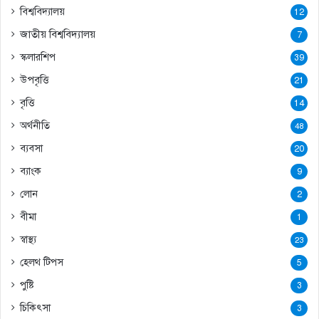
বিশ্ববিদ্যালয়
12
জাতীয় বিশ্ববিদ্যালয়
7
স্কলারশিপ
39
উপবৃত্তি
21
বৃত্তি
14
অর্থনীতি
48
ব্যবসা
20
ব্যাংক
9
লোন
2
বীমা
1
স্বাস্থ্য
23
হেলথ টিপস
5
পুষ্টি
3
চিকিৎসা
3