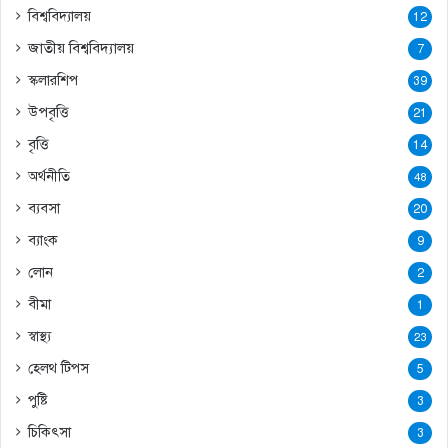
বিশ্ববিদ্যালয়
12
জাতীয় বিশ্ববিদ্যালয়
7
স্কলারশিপ
39
উপবৃত্তি
21
বৃত্তি
14
অর্থনীতি
48
ব্যবসা
20
ব্যাংক
9
লোন
2
বীমা
1
স্বাস্থ্য
23
হেলথ টিপস
5
পুষ্টি
3
চিকিৎসা
3