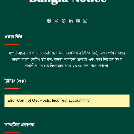
Facebook
X
Pinterest
LinkedIn
YouTube
Instagram
ওভার ভিউ
সম্পূর্ণ বাংলা ভাষায় বাংলাদেশিদের জন্য অফিসিয়াল বিভিন্ন নির্ভূল তথ্য প্রাপ্তির বিশ্বস্ত
মাধ্যম বাংলা নোটিশ ডট কম; জনতা আমাদের দ্রুততা এবং সত্য নিষ্ঠতার উপর
আস্থাশীল। অত্যন্ত বিশ্বস্ততার সাথে ২০১৮ সাল থেকে পথচলা।
টুইটার (এক্স)
Error Can not Get Posts, Incorrect account info.
সাম্প্রতিক প্রকাশনা