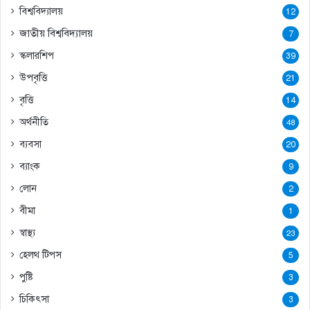
বিশ্ববিদ্যালয়
12
জাতীয় বিশ্ববিদ্যালয়
7
স্কলারশিপ
39
উপবৃত্তি
21
বৃত্তি
14
অর্থনীতি
48
ব্যবসা
20
ব্যাংক
9
লোন
2
বীমা
1
স্বাস্থ্য
23
হেলথ টিপস
5
পুষ্টি
3
চিকিৎসা
3