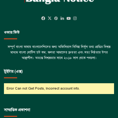
Facebook
X
Pinterest
LinkedIn
YouTube
Instagram
ওভার ভিউ
সম্পূর্ণ বাংলা ভাষায় বাংলাদেশিদের জন্য অফিসিয়াল বিভিন্ন নির্ভূল তথ্য প্রাপ্তির বিশ্বস্ত
মাধ্যম বাংলা নোটিশ ডট কম; জনতা আমাদের দ্রুততা এবং সত্য নিষ্ঠতার উপর
আস্থাশীল। অত্যন্ত বিশ্বস্ততার সাথে ২০১৮ সাল থেকে পথচলা।
টুইটার (এক্স)
Error Can not Get Posts, Incorrect account info.
সাম্প্রতিক প্রকাশনা