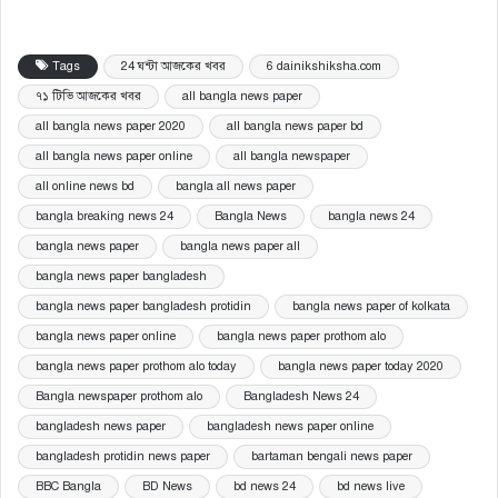
Tags
24 ঘন্টা আজকের খবর
6 dainikshiksha.com
৭১ টিভি আজকের খবর
all bangla news paper
all bangla news paper 2020
all bangla news paper bd
all bangla news paper online
all bangla newspaper
all online news bd
bangla all news paper
bangla breaking news 24
Bangla News
bangla news 24
bangla news paper
bangla news paper all
bangla news paper bangladesh
bangla news paper bangladesh protidin
bangla news paper of kolkata
bangla news paper online
bangla news paper prothom alo
bangla news paper prothom alo today
bangla news paper today 2020
Bangla newspaper prothom alo
Bangladesh News 24
bangladesh news paper
bangladesh news paper online
bangladesh protidin news paper
bartaman bengali news paper
BBC Bangla
BD News
bd news 24
bd news live