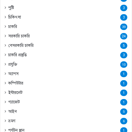
পুষ্টি
3
চিকিৎসা
3
চাকরি
39
সরকারি চাকরি
24
বেসরকারি চাকরি
5
চাকরি প্রস্তুতি
3
প্রযুক্তি
10
অ্যাপস
1
কম্পিউটার
1
ইন্টারনেট
1
গ্যাজেট
1
আইন
5
ভ্রমণ
6
পর্যটন স্থান
1