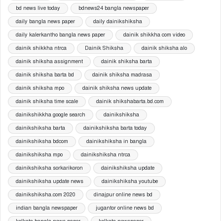
bd news live today
bdnews24 bangla newspaper
daily bangla news paper
daily dainikshiksha
daily kalerkantho bangla news paper
dainik shikkha com video
dainik shikkha ntrca
Dainik Shiksha
dainik shiksha alo
dainik shiksha assignment
dainik shiksha barta
dainik shiksha barta bd
dainik shiksha madrasa
dainik shiksha mpo
dainik shiksha news update
dainik shiksha time scale
dainik shikshabarta.bd.com
dainikshikkha google search
dainikshiksha
dainikshiksha barta
dainikshiksha barta today
dainikshiksha bdcom
dainikshiksha in bangla
dainikshiksha mpo
dainikshiksha ntrca
dainikshiksha sorkarikoron
dainikshiksha update
dainikshiksha update news
dainikshiksha youtube
dainikshiksha.com 2020
dinajpur online news bd
indian bangla newspaper
jugantor online news bd