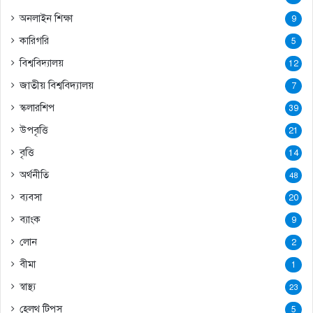
অনলাইন শিক্ষা
9
কারিগরি
5
বিশ্ববিদ্যালয়
12
জাতীয় বিশ্ববিদ্যালয়
7
স্কলারশিপ
39
উপবৃত্তি
21
বৃত্তি
14
অর্থনীতি
48
ব্যবসা
20
ব্যাংক
9
লোন
2
বীমা
1
স্বাস্থ্য
23
হেলথ টিপস
5