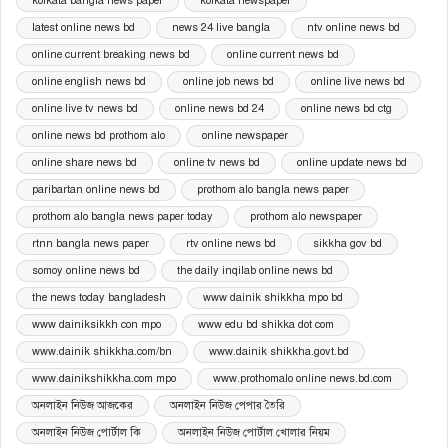
kolkata bangla news paper
kolkata newspaper
latest online news bd
news 24 live bangla
ntv online news bd
online current breaking news bd
online current news bd
online english news bd
online job news bd
online live news bd
online live tv news bd
online news bd 24
online news bd ctg
online news bd prothom alo
online newspaper
online share news bd
online tv news bd
online update news bd
paribartan online news bd
prothom alo bangla news paper
prothom alo bangla news paper today
prothom alo newspaper
rtnn bangla news paper
rtv online news bd
sikkha gov bd
somoy online news bd
the daily inqilab online news bd
the news today bangladesh
www dainik shikkha mpo bd
www dainiksikkh con mpo
www edu bd shikka dot com
www.dainik shikkha.com/bn
www.dainik shikkha.govt.bd
www.dainikshikkha.com mpo
www.prothomalo online news.bd.com
অনলাইন নিউজ আজকের
অনলাইন নিউজ পেপার তৈরি
অনলাইন নিউজ পোর্টাল কি
অনলাইন নিউজ পোর্টাল খোলার নিয়ম