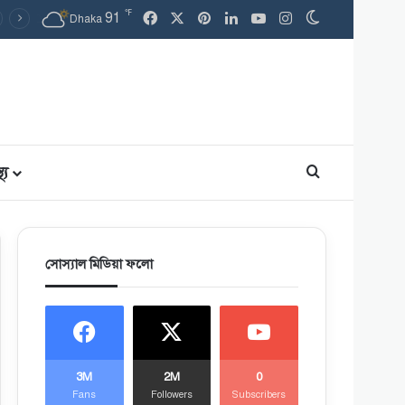
℉
91
Facebook
X
Pinterest
LinkedIn
YouTube
Instagram
Switch skin
Dhaka
থ্য
Search for
সোস্যাল মিডিয়া ফলো
3M
2M
0
Fans
Followers
Subscribers