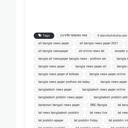
Tags
24 ঘন্টা আজকের খবর
6 dainikshiksha.com
all bangla news paper
all bangla news paper 2021
all bangla newspaper
all online news bd
amader 
bangla all newspaper bangla news - prothom alo
bangla 
bangla news paper
bangla news paper all
bangla 
bangla news paper of kolkata
bangla news paper online
bangla news paper prothom alo today
bangla news paper 
bangladesh news paper
bangladesh news paper online
bangladesh protidin news paper
bangladesh protidin potr
bartaman bengali news paper
BBC Bangla
bd ban
bd news bangladesh pratidin
bd news live
bd news
bd pratidin epaper
bd pratidin friday
bd pratidin in