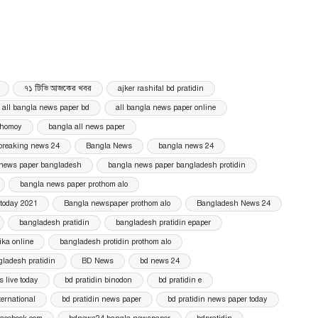
৭১ টিভি আজকের খবর
ajker rashifal bd pratidin
all bangla news paper bd
all bangla news paper online
shomoy
bangla all news paper
breaking news 24
Bangla News
bangla news 24
news paper bangladesh
bangla news paper bangladesh protidin
bangla news paper prothom alo
today 2021
Bangla newspaper prothom alo
Bangladesh News 24
bangladesh pratidin
bangladesh pratidin epaper
ika online
bangladesh protidin prothom alo
gladesh pratidin
BD News
bd news 24
 live today
bd pratidin binodon
bd pratidin e
ternational
bd pratidin news paper
bd pratidin news paper today