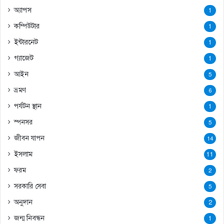
অ্যাপস
1
কম্পিউটার
1
ইন্টারনেট
1
গ্যাজেট
1
আইন
5
ভ্রমণ
6
পর্যটন স্থান
1
স্পনসর
5
জীবন যাপন
14
ইসলাম
11
ফরম
2
সরকারি সেবা
5
অনুদান
2
জন্ম নিবন্ধন
1