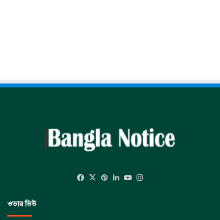
Facebook
X
Pinterest
LinkedIn
YouTube
Instagram
ওভার ভিউ