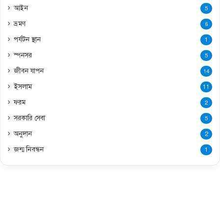
আইন
5
ভ্রমণ
6
পর্যটন স্থান
1
স্পনসর
5
জীবন যাপন
14
ইসলাম
11
ফরম
2
সরকারি সেবা
5
অনুদান
2
জন্ম নিবন্ধন
1