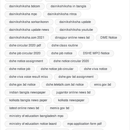
dainikshiksha bdcom
dainikshiksha in bangla
dainikshiksha mpo
dainikshiksha ntrca
dainikshiksha sorkarikoron
dainikshiksha update
dainikshiksha update news
dainikshiksha youtube
dainikshiksha.com 2021
dinajpur online news bd
DME Notice
dshe circular 2020 pdf
dshe class routine
dshe job circular 2020
dshe job notice
DSHE MPO Notice
dshe notice assignment
dshe notice circular 2020
dshe notice job
dshe notice job circular
dshe viva notice
dshe viva voice result mlss
dshe.gov bd assignment
dshe.gov.bd notice
dshe.teletalk.com.bd notice
emis.gov.bd
indian bangla newspaper
jugantor online news bd
kolkata bangla news paper
kolkata newspaper
latest online news bd
memis gov bd
ministry of education bangladesh mpo
ministry of education notice board
mpo application form pdf