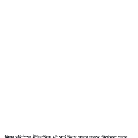
শিক্ষা প্রতিষ্ঠানে ঐতিহাসিক ৭ই মার্চ দিবস পালন করতে নির্দেশনা প্রদান