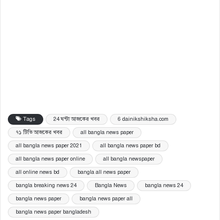
Tags
24 ঘন্টা আজকের খবর
6 dainikshiksha.com
৭১ টিভি আজকের খবর
all bangla news paper
all bangla news paper 2021
all bangla news paper bd
all bangla news paper online
all bangla newspaper
all online news bd
bangla all news paper
bangla breaking news 24
Bangla News
bangla news 24
bangla news paper
bangla news paper all
bangla news paper bangladesh