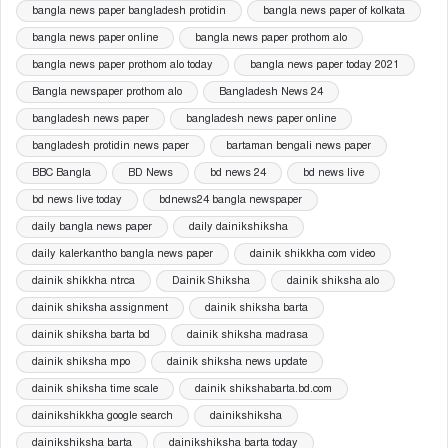
bangla news paper bangladesh protidin
bangla news paper of kolkata
bangla news paper online
bangla news paper prothom alo
bangla news paper prothom alo today
bangla news paper today 2021
Bangla newspaper prothom alo
Bangladesh News 24
bangladesh news paper
bangladesh news paper online
bangladesh protidin news paper
bartaman bengali news paper
BBC Bangla
BD News
bd news 24
bd news live
bd news live today
bdnews24 bangla newspaper
daily bangla news paper
daily dainikshiksha
daily kalerkantho bangla news paper
dainik shikkha com video
dainik shikkha ntrca
Dainik Shiksha
dainik shiksha alo
dainik shiksha assignment
dainik shiksha barta
dainik shiksha barta bd
dainik shiksha madrasa
dainik shiksha mpo
dainik shiksha news update
dainik shiksha time scale
dainik shikshabarta.bd.com
dainikshikkha google search
dainikshiksha
dainikshiksha barta
dainikshiksha barta today