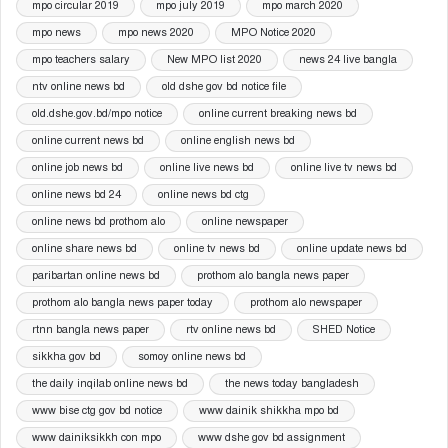
mpo circular 2019
mpo july 2019
mpo march 2020
mpo news
mpo news 2020
MPO Notice 2020
mpo teachers salary
New MPO list 2020
news 24 live bangla
ntv online news bd
old dshe gov bd notice file
old.dshe.gov.bd/mpo notice
online current breaking news bd
online current news bd
online english news bd
online job news bd
online live news bd
online live tv news bd
online news bd 24
online news bd ctg
online news bd prothom alo
online newspaper
online share news bd
online tv news bd
online update news bd
paribartan online news bd
prothom alo bangla news paper
prothom alo bangla news paper today
prothom alo newspaper
rtnn bangla news paper
rtv online news bd
SHED Notice
sikkha gov bd
somoy online news bd
the daily inqilab online news bd
the news today bangladesh
www bise ctg gov bd notice
www dainik shikkha mpo bd
www dainiksikkh con mpo
www dshe gov bd assignment