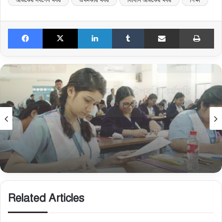
আজকের সর্বশেষ খবর
এখনকার খবর
বিবিসি আজকের খবর
শিক্ষা
Facebook
X
LinkedIn
Tumblr
Share via Email
Print
শিক্ষা ব্যবস্থাপনা
February 15, 2026
ষষ্ঠ, অষ্টম ও নবম শ্রেণির বোর্ড রেজিস্ট্রেশন: ভুল-ভ্রান্তি
এড়াতে প্রতিষ্ঠান প্রধানের করণীয়
Related Articles