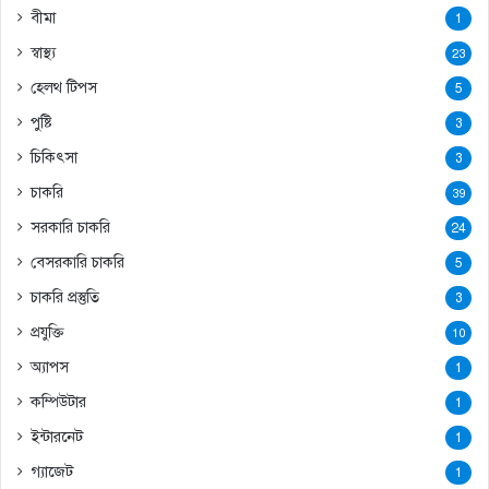
বীমা
1
স্বাস্থ্য
23
হেলথ টিপস
5
পুষ্টি
3
চিকিৎসা
3
চাকরি
39
সরকারি চাকরি
24
বেসরকারি চাকরি
5
চাকরি প্রস্তুতি
3
প্রযুক্তি
10
অ্যাপস
1
কম্পিউটার
1
ইন্টারনেট
1
গ্যাজেট
1