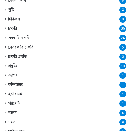
হেলথ টিপস
5
পুষ্টি
3
চিকিৎসা
3
চাকরি
39
সরকারি চাকরি
24
বেসরকারি চাকরি
5
চাকরি প্রস্তুতি
3
প্রযুক্তি
10
অ্যাপস
1
কম্পিউটার
1
ইন্টারনেট
1
গ্যাজেট
1
আইন
5
ভ্রমণ
6