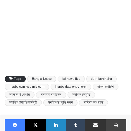
Tags
Bangla Notice
bd news live
dainikshiksha
hspbd com hsp mislogin
hspbd data entry form
বাংলা নোটিশ
সমকাল ই পেপার
সমকাল সারাদেশ
সমন্বিত উপবৃত্তি
সমন্বিত উপবৃত্তি কর্মসূচী
সমন্বিত উপবৃত্তি ফরম
সর্বশেষ আপটেড
Facebook
X
LinkedIn
Tumblr
Share via Email
Pri