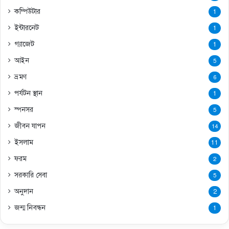
কম্পিউটার
1
ইন্টারনেট
1
গ্যাজেট
1
আইন
5
ভ্রমণ
6
পর্যটন স্থান
1
স্পনসর
5
জীবন যাপন
14
ইসলাম
11
ফরম
2
সরকারি সেবা
5
অনুদান
2
জন্ম নিবন্ধন
1