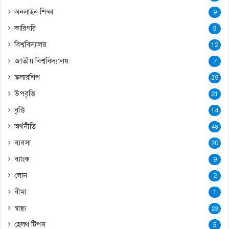
অনলাইন শিক্ষা
9
কারিগরি
5
বিশ্ববিদ্যালয়
12
জাতীয় বিশ্ববিদ্যালয়
7
স্কলারশিপ
39
উপবৃত্তি
21
বৃত্তি
14
অর্থনীতি
48
ব্যবসা
20
ব্যাংক
9
লোন
2
বীমা
1
স্বাস্থ্য
23
হেলথ টিপস
5