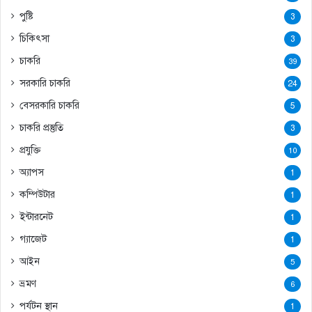
পুষ্টি
3
চিকিৎসা
3
চাকরি
39
সরকারি চাকরি
24
বেসরকারি চাকরি
5
চাকরি প্রস্তুতি
3
প্রযুক্তি
10
অ্যাপস
1
কম্পিউটার
1
ইন্টারনেট
1
গ্যাজেট
1
আইন
5
ভ্রমণ
6
পর্যটন স্থান
1