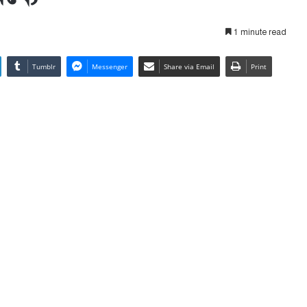
1 minute read
Tumblr
Messenger
Share via Email
Print