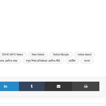
DSHE MPO News
New Notice
Notice Bangla
notice board
ষকদের এমপিও খবর
নতুন শিক্ষা প্রতিষ্ঠানের এমপিও শীট
নোটিশ
বাংলা
LinkedIn
Tumblr
Share via Email
Print
বেসরকারি শিক্ষক-কর্মচারীদের এমপিও শিট
ডাউনলোড করার নতুন নিয়ম