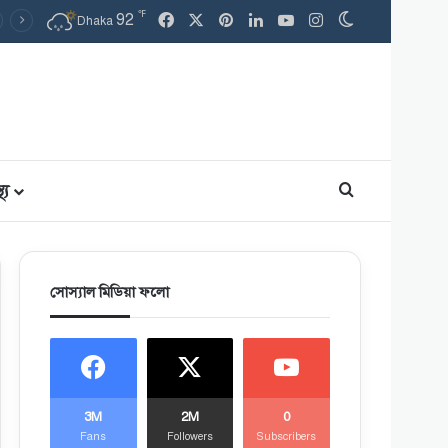
℉
Facebook
X
Pinterest
LinkedIn
YouTube
Instagram
92
Switch skin
Dhaka
থ্য
Search for
সোস্যাল মিডিয়া ফলো
3M
2M
0
Fans
Followers
Subscribers