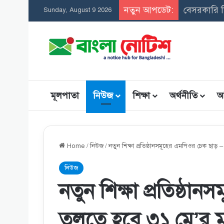
নতুন আপডেট:
সমন্বিত 
Sunday, August 9 2026
মূলপাতা
নিউজ
শিক্ষা
অর্থনীতি
আ
Home
/
নিউজ
/
নতুন শিক্ষা প্রতিষ্ঠানসমূহের এমপিওর চেক ছাড় 
নিউজ
নতুন শিক্ষা প্রতিষ্ঠা
তুলতে হবে ৩১ মে’র ম