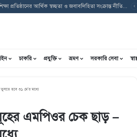
উপবৃত্তি তথ্য ফরম: শিক্ষার্থীদের তথ্য এন্ট্রি ফরম PDF ডাউনলোড
ইন
চাকরি
প্রযুক্তি
ভ্রমণ
সরকারি সেবা
স্বাস্
– তুলতে হবে ৩১ মে’র মধ্যে
নসমূহের এমপিওর চেক ছাড় –
ধ্যে