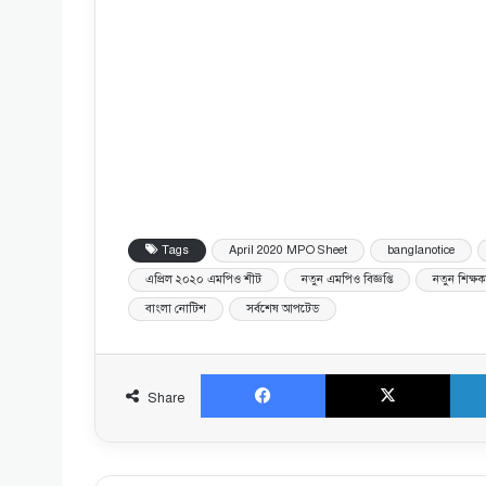
Tags
April 2020 MPO Sheet
banglanotice
এপ্রিল ২০২০ এমপিও শীট
নতুন এমপিও বিজ্ঞপ্তি
নতুন শিক্
বাংলা নোটিশ
সর্বশেষ আপটেড
Facebook
X
Share