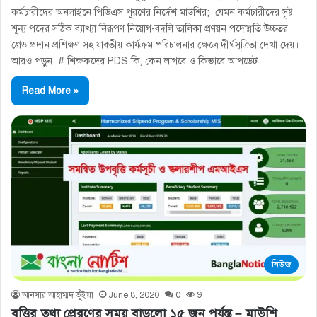
কর্মচারীদের অনলাইনে পিডিএস পূরণের নির্দেশ মাউশির; যেমন কর্মচারীদের সৃষ্ট
শূন্য পদের সঠিক ব্যাখ্যা নিরূপণ নিয়োগ-বদলি তালিকা প্রণয়ন পদোন্নতি উচ্চতর
গ্রেড প্রদান প্রশিক্ষণ সহ যাবতীয় কার্যক্রম পরিচালনার ক্ষেত্রে দীর্ঘসূত্রিতা দেখা দেয়।‌
আরও পড়ুন: # শিক্ষকদের PDS কি, কেন লাগবে ও কিভাবে আপডেট…
Read More »
নিউজ
আনসার আহাম্মদ ভূঁইয়া
June 8, 2020
0
9
বৃত্তির তথ্য প্রেরণের সময় বাড়লো ১৫ জুন পর্যন্ত – মাউশি