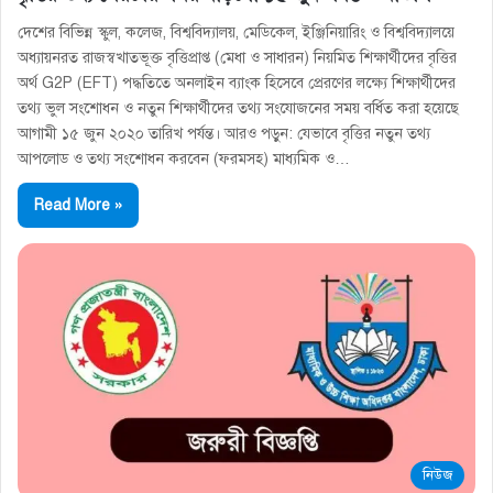
দেশের বিভিন্ন স্কুল, কলেজ, বিশ্ববিদ্যালয়, মেডিকেল, ইঞ্জিনিয়ারিং ও বিশ্ববিদ্যালয়ে
অধ্যায়নরত রাজস্বখাতভূক্ত বৃত্তিপ্রাপ্ত (মেধা ও সাধারন) নিয়মিত শিক্ষার্থীদের বৃত্তির
অর্থ G2P (EFT) পদ্ধতিতে অনলাইন ব্যাংক হিসেবে প্রেরণের লক্ষ্যে শিক্ষার্থীদের
তথ্য ভুল সংশোধন ও নতুন শিক্ষার্থীদের তথ্য সংযোজনের সময় বর্ধিত করা হয়েছে
আগামী ১৫ জুন ২০২০ তারিখ পর্যন্ত। আরও পড়ুন: যেভাবে বৃত্তির নতুন তথ্য
আপলোড ও তথ্য সংশোধন করবেন (ফরমসহ) মাধ্যমিক ও…
Read More »
নিউজ