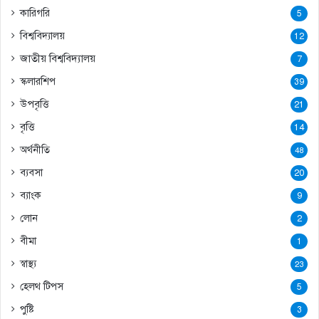
কারিগরি
5
বিশ্ববিদ্যালয়
12
জাতীয় বিশ্ববিদ্যালয়
7
স্কলারশিপ
39
উপবৃত্তি
21
বৃত্তি
14
অর্থনীতি
48
ব্যবসা
20
ব্যাংক
9
লোন
2
বীমা
1
স্বাস্থ্য
23
হেলথ টিপস
5
পুষ্টি
3