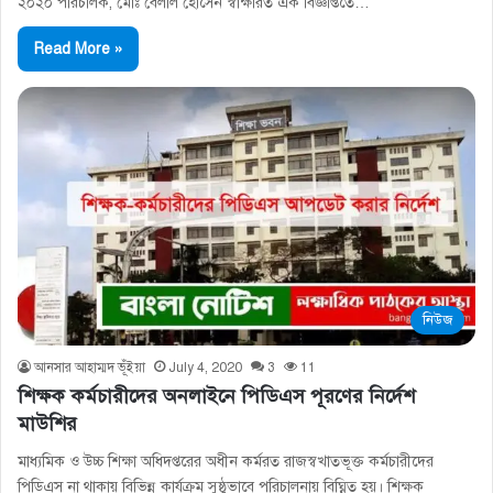
২০২০ পরিচালক, মোঃ বেলাল হোসেন স্বাক্ষরিত এক বিজ্ঞপ্তিতে…
Read More »
নিউজ
আনসার আহাম্মদ ভূঁইয়া
July 4, 2020
3
11
শিক্ষক কর্মচারীদের অনলাইনে পিডিএস পূরণের নির্দেশ
মাউশির
মাধ্যমিক ও উচ্চ শিক্ষা অধিদপ্তরের অধীন কর্মরত রাজস্বখাতভূক্ত কর্মচারীদের
পিডিএস না থাকায় বিভিন্ন কার্যক্রম সুষ্ঠুভাবে পরিচালনায় বিঘ্নিত হয়। শিক্ষক