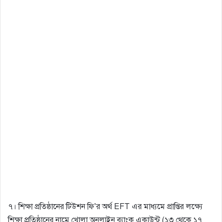
৭। শিক্ষা প্রতিষ্ঠানের টিউশন ফি’র অর্থ EFT এর মাধ্যমে প্রাপ্তির লক্ষ্যে
শিক্ষা প্রতিষ্ঠানের নামে খােলা অনলাইন ব্যাংক একাউন্ট (১৩ থেকে ১৭