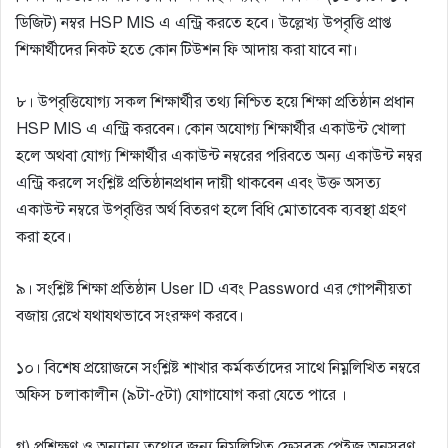
ডিজিট) নম্বর HSP MIS এ এন্ট্রি করতে হবে। উল্লেখ্য উপবৃত্তি প্রাপ্ত
শিক্ষার্থীদের নিকট হতে কোন টিউশন ফি আদায় করা যাবে না।
৮। উপবৃত্তিযােগ্য সকল শিক্ষার্থীর তথ্য নিশ্চিত হয়ে শিক্ষা প্রতিষ্ঠান প্রধান
HSP MIS এ এন্ট্রি করবেন। কোন অযােগ্য শিক্ষার্থীর একাউন্ট খােলা
হলে অথবা যােগ্য শিক্ষার্থীর একাউন্ট নম্বরের পরিবতে অন্য একাউন্ট নম্বর
এন্ট্রি করলে সংশ্লিষ্ট প্রতিষ্ঠানপ্রধান দায়ী থাকবেন এবং উক্ত অসত্য
একাউন্ট নম্বরে উপবৃত্তির অর্থ বিতরণ হলে বিধি মােতাবেক ব্যবস্থা গ্রহণ
করা হবে।
৯। সংশ্লিষ্ট শিক্ষা প্রতিষ্ঠান User ID এবং Password এর গােপনীয়তা
বজায় রেখে যথাযথভাবে সংরক্ষণ করবে।
১০। বিশেষ প্রয়ােজনে সংশ্লিষ্ট শাখার কর্মকর্তাদের সাথে নিম্নলিখিত নম্বরে
অফিস চলাকালীন (৯টা-৫টা) যােগাযােগ করা যেতে পারে ।
গ) প্রশিক্ষণ ও অন্যান্য তথ্যের জন্য নিম্নলিখিত ফেসবুক পেইজ অনুসরণ