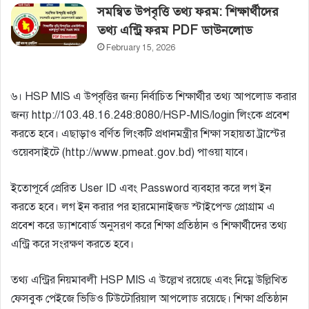
সমন্বিত উপবৃত্তি তথ্য ফরম: শিক্ষার্থীদের
তথ্য এন্ট্রি ফরম PDF ডাউনলোড
February 15, 2026
৬। HSP MIS এ উপবৃত্তির জন্য নির্বাচিত শিক্ষার্থীর তথ্য আপলােড করার
জন্য http://103.48.16.248:8080/HSP-MIS/login লিংকে প্রবেশ
করতে হবে। এছাড়াও বর্ণিত লিংকটি প্রধানমন্ত্রীর শিক্ষা সহায়তা ট্রাস্টের
ওয়েবসাইটে (http://www.pmeat.gov.bd) পাওয়া যাবে।
ইতােপূর্বে প্রেরিত User ID এবং Password ব্যবহার করে লগ ইন
করতে হবে। লগ ইন করার পর হারমােনাইজড স্টাইপেন্ড প্রােগ্রাম এ
প্রবেশ করে ড্যাশবাের্ড অনুসরণ করে শিক্ষা প্রতিষ্ঠান ও শিক্ষার্থীদের তথ্য
এন্ট্রি করে সংরক্ষণ করতে হবে।
তথ্য এন্ট্রির নিয়মাবলী HSP MIS এ উল্লেখ রয়েছে এবং নিম্নে উল্লিখিত
ফেসবুক পেইজে ভিডিও টিউটোরিয়াল আপলােড রয়েছে। শিক্ষা প্রতিষ্ঠান