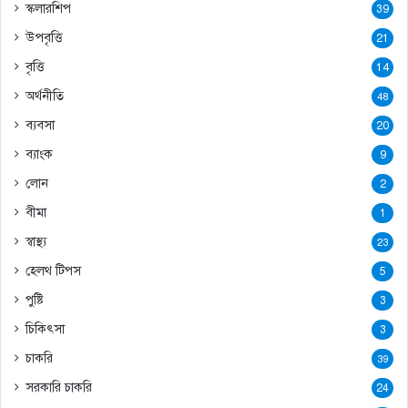
স্কলারশিপ
39
উপবৃত্তি
21
বৃত্তি
14
অর্থনীতি
48
ব্যবসা
20
ব্যাংক
9
লোন
2
বীমা
1
স্বাস্থ্য
23
হেলথ টিপস
5
পুষ্টি
3
চিকিৎসা
3
চাকরি
39
সরকারি চাকরি
24