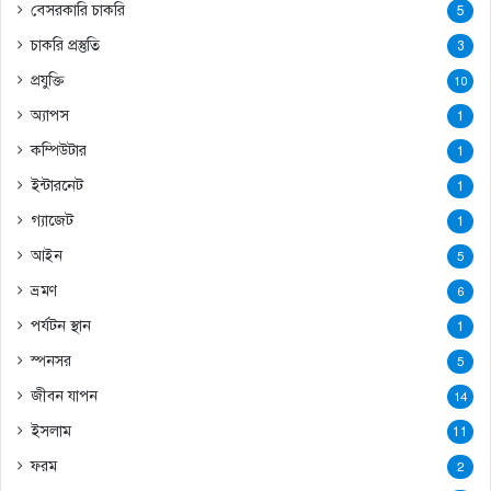
বেসরকারি চাকরি
5
চাকরি প্রস্তুতি
3
প্রযুক্তি
10
অ্যাপস
1
কম্পিউটার
1
ইন্টারনেট
1
গ্যাজেট
1
আইন
5
ভ্রমণ
6
পর্যটন স্থান
1
স্পনসর
5
জীবন যাপন
14
ইসলাম
11
ফরম
2