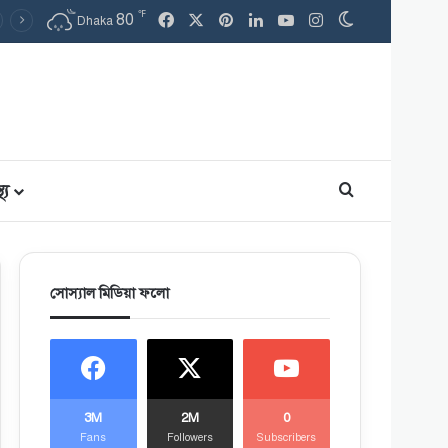
℉
Facebook
X
Pinterest
LinkedIn
YouTube
Instagram
80
Switch skin
Dhaka
থ্য
Search for
সোস্যাল মিডিয়া ফলো
3M
2M
0
Fans
Followers
Subscribers