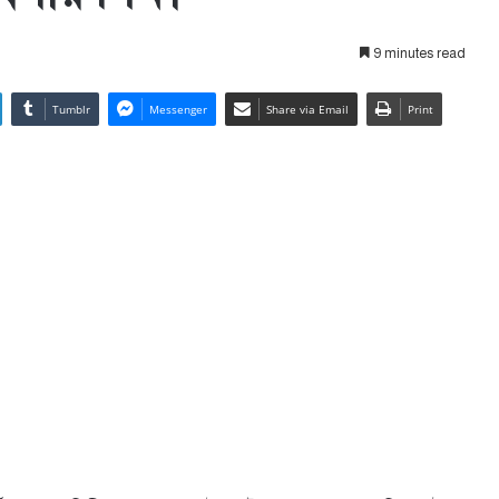
9 minutes read
Tumblr
Messenger
Share via Email
Print