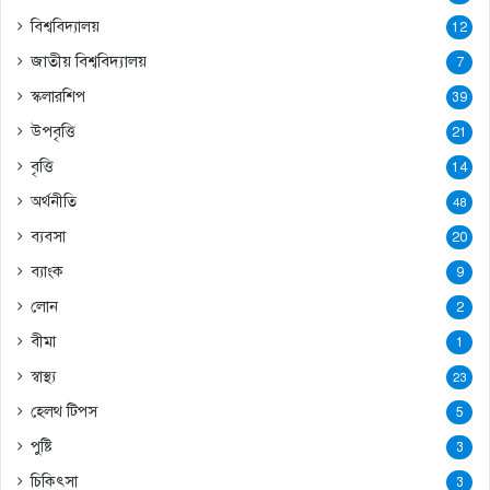
বিশ্ববিদ্যালয়
12
জাতীয় বিশ্ববিদ্যালয়
7
স্কলারশিপ
39
উপবৃত্তি
21
বৃত্তি
14
অর্থনীতি
48
ব্যবসা
20
ব্যাংক
9
লোন
2
বীমা
1
স্বাস্থ্য
23
হেলথ টিপস
5
পুষ্টি
3
চিকিৎসা
3