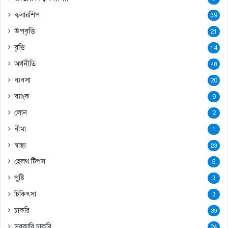
স্কলারশিপ
39
উপবৃত্তি
21
বৃত্তি
14
অর্থনীতি
48
ব্যবসা
20
ব্যাংক
9
লোন
2
বীমা
1
স্বাস্থ্য
23
হেলথ টিপস
5
পুষ্টি
3
চিকিৎসা
3
চাকরি
39
সরকারি চাকরি
24