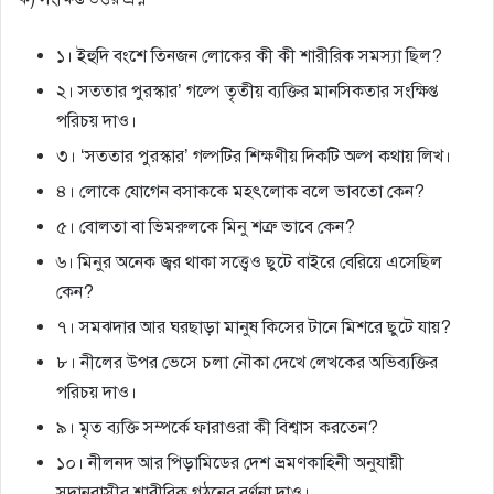
১। ইহুদি বংশে তিনজন লােকের কী কী শারীরিক সমস্যা ছিল?
২। সততার পুরস্কার’ গল্পে তৃতীয় ব্যক্তির মানসিকতার সংক্ষিপ্ত
পরিচয় দাও।
৩। ‘সততার পুরস্কার’ গল্পটির শিক্ষণীয় দিকটি অল্প কথায় লিখ।
৪। লােকে যােগেন বসাককে মহৎলােক বলে ভাবতাে কেন?
৫। বােলতা বা ভিমরুলকে মিনু শত্রু ভাবে কেন?
৬। মিনুর অনেক জ্বর থাকা সত্ত্বেও ছুটে বাইরে বেরিয়ে এসেছিল
কেন?
৭। সমঝদার আর ঘরছাড়া মানুষ কিসের টানে মিশরে ছুটে যায়?
৮। নীলের উপর ভেসে চলা নৌকা দেখে লেখকের অভিব্যক্তির
পরিচয় দাও।
৯। মৃত ব্যক্তি সম্পর্কে ফারাওরা কী বিশ্বাস করতেন?
১০। নীলনদ আর পিড়ামিডের দেশ ভ্রমণকাহিনী অনুযায়ী
সুদানবাসীর শারীরিক গঠনের বর্ণনা দাও।