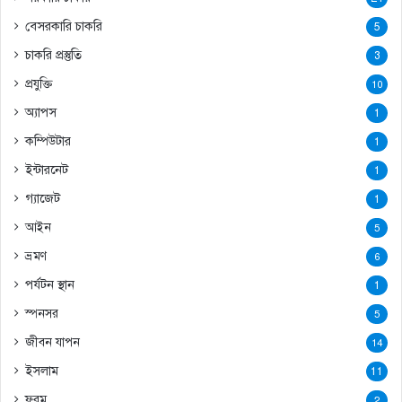
বেসরকারি চাকরি
5
চাকরি প্রস্তুতি
3
প্রযুক্তি
10
অ্যাপস
1
কম্পিউটার
1
ইন্টারনেট
1
গ্যাজেট
1
আইন
5
ভ্রমণ
6
পর্যটন স্থান
1
স্পনসর
5
জীবন যাপন
14
ইসলাম
11
ফরম
2