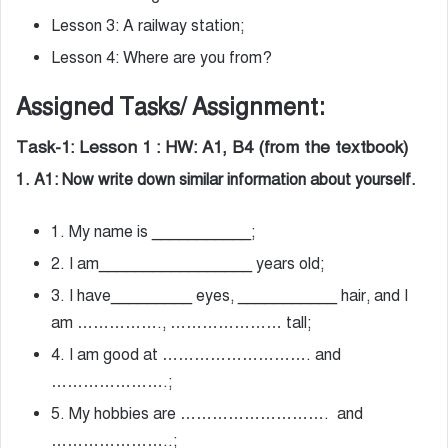
Lesson 3: A railway station;
Lesson 4: Where are you from?
Assigned Tasks/ Assignment:
Task-1: Lesson 1 : HW: A1, B4 (from the textbook)
1. A1: Now write down similar information about yourself.
1. My name is ___________;
2. I am_________________ years old;
3. I have_________ eyes, ___________ hair, and I
am ……………., ………………… tall;
4. I am good at ………………………. and
………………….;
5. My hobbies are ………………………. and
…………………..;