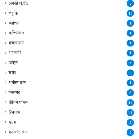
চাকরি প্রস্তুতি
3
প্রযুক্তি
10
অ্যাপস
1
কম্পিউটার
1
ইন্টারনেট
1
গ্যাজেট
1
আইন
5
ভ্রমণ
6
পর্যটন স্থান
1
স্পনসর
5
জীবন যাপন
14
ইসলাম
11
ফরম
2
সরকারি সেবা
5