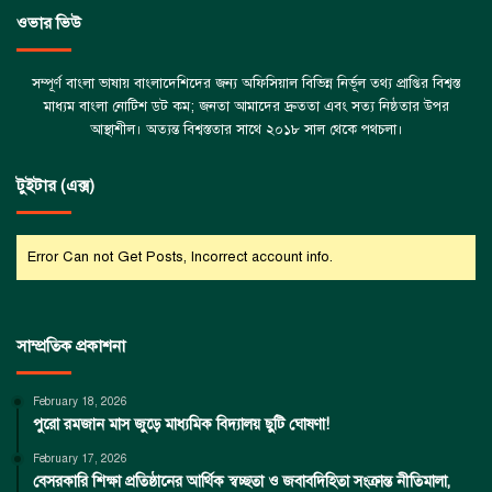
ওভার ভিউ
সম্পূর্ণ বাংলা ভাষায় বাংলাদেশিদের জন্য অফিসিয়াল বিভিন্ন নির্ভূল তথ্য প্রাপ্তির বিশ্বস্ত
মাধ্যম বাংলা নোটিশ ডট কম; জনতা আমাদের দ্রুততা এবং সত্য নিষ্ঠতার উপর
আস্থাশীল। অত্যন্ত বিশ্বস্ততার সাথে ২০১৮ সাল থেকে পথচলা।
টুইটার (এক্স)
Error Can not Get Posts, Incorrect account info.
সাম্প্রতিক প্রকাশনা
February 18, 2026
পুরো রমজান মাস জুড়ে মাধ্যমিক বিদ্যালয় ছুটি ঘোষণা!
February 17, 2026
বেসরকারি শিক্ষা প্রতিষ্ঠানের আর্থিক স্বচ্ছতা ও জবাবদিহিতা সংক্রান্ত নীতিমালা,