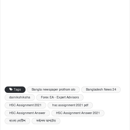
Tags
Bangla newspaper prothom alo
Bangladesh News 24
dainikshiksha
Forex EA - Expert Advisors
HSC Assignment 2021
hsc assignment 2021 pdf
HSC Assignment Answer
HSC Assignment Answer 2021
বাংলা নোটিশ
সর্বশেষ আপটেড