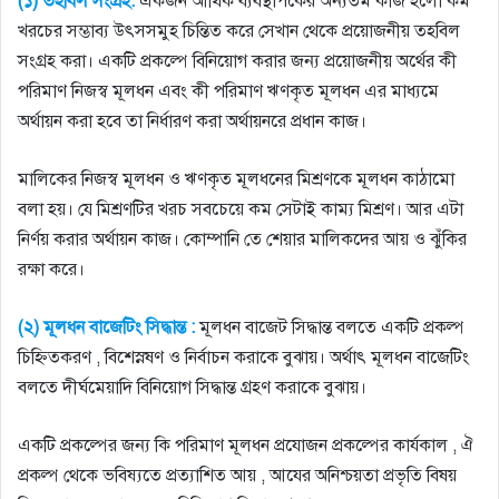
(১) তহবিল সংগ্রহ:
একজন আর্থিক ব্যবস্থাপকের অন্যতম কাজ হলাে কম
খরচের সম্ভাব্য উৎসসমুহ চিন্তিত করে সেখান থেকে প্রয়ােজনীয় তহবিল
সংগ্রহ করা। একটি প্রকল্পে বিনিয়ােগ করার জন্য প্রয়ােজনীয় অর্থের কী
পরিমাণ নিজস্ব মূলধন এবং কী পরিমাণ ঋণকৃত মূলধন এর মাধ্যমে
অর্থায়ন করা হবে তা নির্ধারণ করা অর্থায়নরে প্রধান কাজ।
মালিকের নিজস্ব মূলধন ও ঋণকৃত মূলধনের মিশ্রণকে মূলধন কাঠামাে
বলা হয়। যে মিশ্রণটির খরচ সবচেয়ে কম সেটাই কাম্য মিশ্রণ। আর এটা
নির্ণয় করার অর্থায়ন কাজ। কোম্পানি তে শেয়ার মালিকদের আয় ও ঝুঁকির
রক্ষা করে।
(২) মূলধন বাজেটিং সিদ্ধান্ত :
মূলধন বাজেট সিদ্ধান্ত বলতে একটি প্রকল্প
চিহ্নিতকরণ , বিশেস্নষণ ও নির্বাচন করাকে বুঝায়। অর্থাৎ মূলধন বাজেটিং
বলতে দীর্ঘমেয়াদি বিনিয়ােগ সিদ্ধান্ত গ্রহণ করাকে বুঝায়।
একটি প্রকল্পের জন্য কি পরিমাণ মূলধন প্রযােজন প্রকল্পের কার্যকাল , ঐ
প্রকল্প থেকে ভবিষ্যতে প্রত্যাশিত আয় , আযের অনিশ্চয়তা প্রভৃতি বিষয়