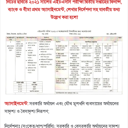
নিচের ছবিতে ২০২১ সালের এইচএসসি পরীক্ষা দ্বিতীয় সপ্তাহের ফিনান্স,
ব্যাংক ও বীমা প্রথম অ্যাসাইনমেন্ট, লেখার নির্দেশনা সহ যাবতীয় তথ্য
উল্লেখ করা হলো
অ্যাসাইনমেন্ট:
সরকারি অর্থায়ন এবং যৌথ মূলধনি ব্যবসায়ের অর্থায়নের
সাদৃশ্য ও বৈসাদৃশ্য নিরূপণ;
নির্দেশনাঃ (সংকেত/ধাপ/পরিধি): সরকারি ও বেসরকারি অর্থায়নের সাদৃশ্য