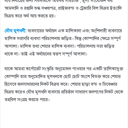
ব্যয় নির্বাহের জন্য সরকারকে আয়কর সারচার্জ , মূল্য সংযােজন কর
আমদানি ও রপ্তানি শুল্ক সঞ্চয়পত্র, প্রাইজবন্ড ও ট্রেজারি বিল বিক্রয় ইত্যাদি
বিক্রয় করে অর্থ আয় করতে হয়।
যৌথ মূলধনী:
ব্যবসায়ের অর্থায়ন এক মালিকানা এবং অংশিদারী ব্যবসায়ে
মালিক সরাসরি ব্যবসা পরিচালনায় জড়িত। কিন্তু কোম্পানির ক্ষেত্রে সম্পূর্ণ
আলাদা। মালিক তথা শেয়ার মালিক ব্যবসা। পরিচালনায় সরা জড়িত
থাকে না। তাই এই অর্থায়নের স্বরূপ সম্পূর্ণ আলাদা।
যাকে আমরা কর্পোরেট সংস্কৃতি অনুমােদন পাওয়ার পর একটি তালিকাভুক্ত
কোম্পানি তার অনুমােদিত মূলধনকে ছােট ছােট অংশে বিভক্ত করে শেয়ার
হিসেবে জনসাধারনের নিকট বিক্রয় করে। শেয়ার ছাড়া বন্ড ও ডিবেঞ্চার
বিক্রয় করেও যৌথ মূলধনি ব্যবসায় প্রতিষ্ঠান সাধারণ জনগণের নিকট থেকে
তহবিল সংগ্রহ করতে পারে।