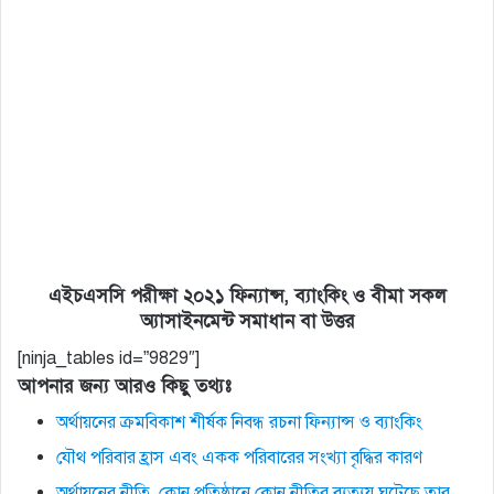
এইচএসসি পরীক্ষা ২০২১ ফিন্যান্স, ব্যাংকিং ও বীমা সকল
অ্যাসাইনমেন্ট সমাধান বা উত্তর
[ninja_tables id=”9829″]
আপনার জন্য আরও কিছু তথ্যঃ
অর্থায়নের ক্রমবিকাশ শীর্ষক নিবন্ধ রচনা ফিন্যান্স ও ব্যাংকিং
যৌথ পরিবার হ্রাস এবং একক পরিবারের সংখ্যা বৃদ্ধির কারণ
অর্থায়নের নীতি, কোন প্রতিষ্ঠানে কোন নীতির ব্যত্যয় ঘটেছে তার