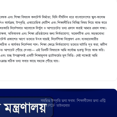
দাখিল পরীক্ষা ২০২১ চতুর্থ সপ্তাহের অ্যাসাইনমেন্ট
প্রকাশ
েষক এবং শিক্ষা বিষয়ক কনটেন্ট নির্মাতা, যিনি দীর্ঘদিন ধরে বাংলাদেশের স্কুল-কলেজ
এমপিও কার্যক্রম, উপবৃত্তি, একাডেমিক নোটিশ এবং শিক্ষানীতির বিভিন্ন বিষয় নিয়ে কাজ করে
 সরকারি নির্দেশনার আলোকে নির্ভুল ও আপডেটেড তথ্য প্রদান করাই আমার প্রধান লক্ষ্য।
রাষ্ট্র ও রাষ্ট্রের উপাদান, রাষ্ট্রের উৎপত্তি সংক্রান্ত মতবাদ
শিক্ষক, অভিভাবক এবং শিক্ষা প্রতিষ্ঠানের জন্য নির্ভরযোগ্য, অথেনটিক এবং সহজবোধ্য
এবং রাষ্ট্র ও সরকারের সম্পর্ক বিশ্লেষণ
ি কনটেন্ট প্রকাশের আগে তথ্যের উৎস যাচাই, নির্দেশিকা বিশ্লেষণ এবং ব্যবহারকারীর
ক ও কার্যকর নির্দেশনা পান। শিক্ষা ক্ষেত্রে নির্ভরযোগ্য তথ্যের ঘাটতি দূর করা, জটিল
ং দ্রুত আপডেট পৌঁছে দেওয়া— এই তিনটি বিষয়কে আমি সর্বোচ্চ গুরুত্ব দিয়ে কাজ করি।
একটি নির্দিষ্ট সময়ে একের পর এক ফুচকা খেলে
া এবং স্বচ্ছ উপস্থাপনই একটি শিক্ষামূলক প্ল্যাটফর্মের মূল ভিত্তি। সেই লক্ষ্যেই আমি
ফুচকার উপযােগ ক্রমেই কমতে থাকে
সংক্রান্ত সঠিক তথ্য সবার কাছে সহজে পৌঁছে যায়।
অর্থের বর্তমান মূল্য ও বিনিয়ােগ সিদ্ধান্তের পারস্পরিক
নির্ভরশীলতা
সমন্বিত উপবৃত্তি তথ্য ফরম: শিক্ষার্থীদের তথ্য এন্ট্রি
ফরম PDF ডাউনলোড