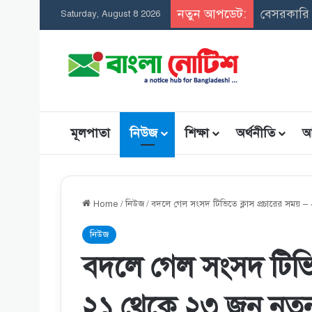
নতুন আপডেট:
সমন্বিত উ
Saturday, August 8 2026
মূলপাতা
নিউজ
শিক্ষা
অর্থনীতি
আ
Home
/
নিউজ
/
বদলে গেল সংসদ টিভিতে ক্লাস প্রচারের সময় –
নিউজ
বদলে গেল সংসদ টিভিত
২১ থেকে ২৩ জুন নতুন