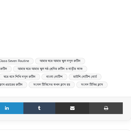
 Class Seven Routine
আমার ঘরে আমার স্কুল নতুন রুটিন
 রুটিন
আমার ঘরে আমার স্কুল ষষ্ঠ শ্রেণির রুটিন ও বাড়ীর কাজ
ঘরে বসে শিখি নতুন রুটিন
বাংলা নোটিশ
মাউশি নোটিশ বোর্ড
লাস প্রচারের রুটিন
সংসদ টিভিতের কখন ক্লাস হয়
সংসদ টিভির ক্লাস
LinkedIn
Tumblr
Share via Email
Print
বেসরকারি শিক্ষক-কর্মচারীদের এমপিও শিট
ডাউনলোড করার নতুন নিয়ম