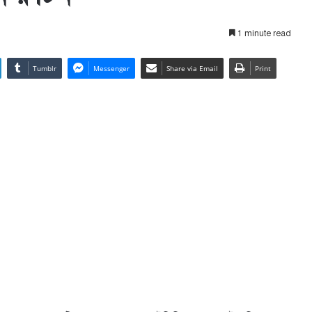
1 minute read
Tumblr
Messenger
Share via Email
Print