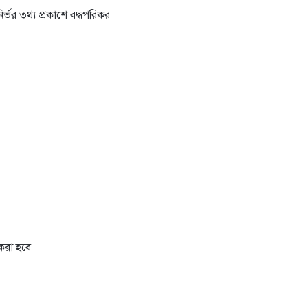
ির্ভর তথ্য প্রকাশে বদ্ধপরিকর।
করা হবে।