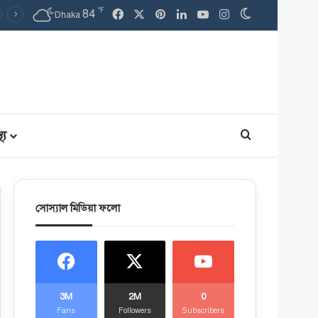
℉
Facebook
X
Pinterest
LinkedIn
YouTube
Instagram
84
Switch skin
Dhaka
থ্য
Search for
সোস্যাল মিডিয়া ফলো
3M
2M
0
Fans
Followers
Subscribers