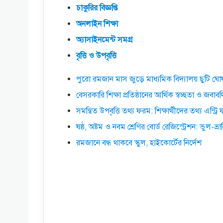
চাকুরির
বিজ্ঞপ্তি
অনলাইন
শিক্ষা
অ্যাসাইনমেন্ট
সমগ্র
বৃত্তি
ও
উপবৃত্তি
পুরো রমজান মাস জুড়ে মাধ্যমিক বিদ্যালয় ছুটি ঘো
বেসরকারি শিক্ষা প্রতিষ্ঠানের আর্থিক স্বচ্ছতা ও জবাব
সমন্বিত উপবৃত্তি তথ্য ফরম: শিক্ষার্থীদের তথ্য এন
ষষ্ঠ, অষ্টম ও নবম শ্রেণির বোর্ড রেজিস্ট্রেশন: ভুল-ভ্র
রমজানে বন্ধ থাকবে স্কুল, হাইকোর্টের‌ নির্দেশ