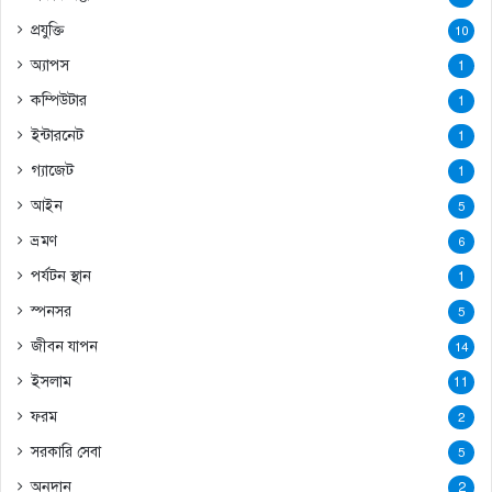
প্রযুক্তি
10
অ্যাপস
1
কম্পিউটার
1
ইন্টারনেট
1
গ্যাজেট
1
আইন
5
ভ্রমণ
6
পর্যটন স্থান
1
স্পনসর
5
জীবন যাপন
14
ইসলাম
11
ফরম
2
সরকারি সেবা
5
অনুদান
2