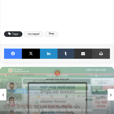
Tags
mynagad
শিক্ষা
Facebook
X
LinkedIn
Tumblr
Share via Email
Print
উপবৃত্তি
February 15, 2026
উপবৃত্তির HSP-MIS সফটওয়্যারে অভিভাবক ও ব্যাংক
হিসাব হালনাগাদকরণের জরুরি নির্দেশ