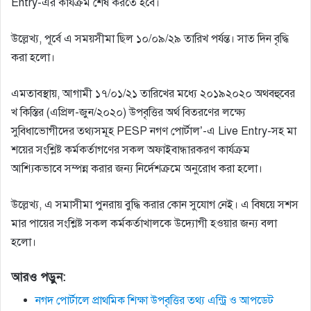
Entry-এর কার্যক্রম শেষ করতে হবে।
উল্লেখ্য, পূর্বে এ সময়সীমা ছিল ১০/০৯/২৯ তারিখ পর্যন্ত। সাত দিন বৃদ্ধি
করা হলো।
এমতাবস্থায়, আগামী ১৭/০১/২১ তারিখের মধ্যে ২০১৯২০২০ অথবহুবের
খ কিস্তির (এপ্রিল-জুন/২০২০) উপবৃত্তির অর্থ বিতরণের লক্ষ্যে
সুবিধাভােগীদের তথ্যসমূহ PESP নগণ পাের্টাল’-এ Live Entry-সহ মা
শয়ের সংশ্লিষ্ট কর্মকর্তাগণের সকল অফাইবান্ধারকরণ কার্যক্রম
আশ্যিকভাবে সম্পন্ন করার জন্য নির্দেশক্রমে অনুরােধ করা হলাে।
উল্লেখ্য, এ সমাসীমা পুনরায় বুদ্ধি করার কোন সুযােগ নেই। এ বিষয়ে সশস
মার পায়ের সংশ্লিষ্ট সকল কর্মকর্তাখালকে উদ্যোগী হওয়ার জন্য বলা
হলো।
আরও পড়ুন:
নগদ পোর্টালে প্রাথমিক শিক্ষা উপবৃত্তির তথ্য এন্ট্রি ও আপডেট