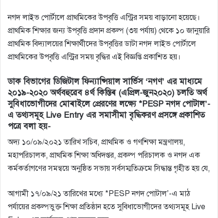
নগদ লাইভ পোর্টালে প্রাথমিকের উপবৃত্তি এন্ট্রির সময় বাড়ানো হয়েছে।
প্রাথমিক শিক্ষার জন্য উপবৃত্তি প্রদান প্রকল্প (৩য় পর্যায়) থেকে ১০ জানুয়ারি
প্রাথমিক বিদ্যালয়ের শিক্ষার্থীদের উপবৃত্তির ডাটা নগদ লাইভ পোর্টালে
প্রাথমিকের উপবৃত্তি এন্ট্রির সময় বৃদ্ধির এই বিজ্ঞপ্তি প্রকাশিত হয়।
ডাক বিভাগের ডিজিটাল ফিন্যান্সিয়াল সার্ভিস ‘নগণ’ এর মাধ্যমে
২০১৯-২০২০ অর্থবহুৱেব ৪র্থ কিস্তিৰ (এপ্রিল-জুন২০২০) চলতি অর্থ
সুবিধাভােগীদের মােৰাইলে প্রেরণের লক্ষ্যে *PESP নগদ পােটাল’-
এ তথ্যসমূহ Live Entry এর সমাসীমা বৃদ্ধিকরণ প্রসঙ্গে প্রকাশিত
পত্রে বলা হয়-
অদ্য ১০/০৯/২০২১ তারিখ সচিব, প্রাথমিক ও গণশিক্ষা মন্ত্রণালয়,
মহাপরিচালক, প্রাথমিক শিক্ষা অধিদপ্তর, প্রকল্প পরিচালক ও নগদ এক
কর্মকর্তাগণের সমন্বয়ে অনুষ্ঠিত সভায় সর্বসম্মতিক্রমে সিদ্ধান্ত গৃহীত হয় যে,
আগামী ১৭/০৯/২১ তারিখের মধ্যে *PESP নগদ পােটাল’-এ মাঠ
পর্যায়ের প্রকল্পভুক্ত শিক্ষা প্রতিষ্ঠান হতে সুবিধাভোগীদের তথ্যসমূহ Live