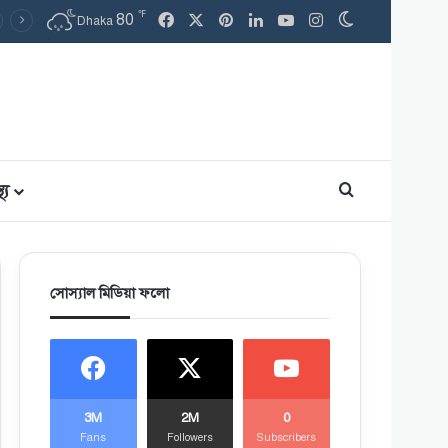
℉
Facebook
X
Pinterest
LinkedIn
YouTube
Instagram
80
Switch skin
Dhaka
থ্য
Search for
সোস্যাল মিডিয়া ফলো
3M
2M
0
Fans
Followers
Subscribers