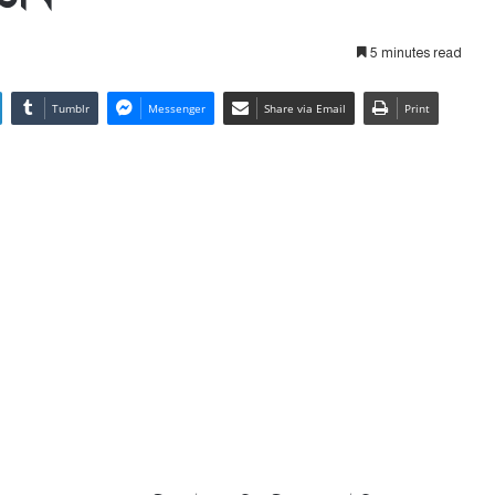
5 minutes read
Tumblr
Messenger
Share via Email
Print