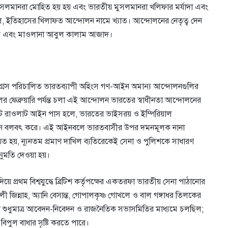
মুসলমানরা মোহিত হয় হয় এবং ভারতীয় মুসলমানরা খলিফার মর্যাদা এবং
লে, ইতিহাসের খিলাফত আন্দোলন নামে খ্যাত। আন্দোলনের নেতৃত্ব দেন
ী এবং মাওলানা আবুল কালাম আজাদ।
গ্রেস পরিচালিত ভারতব্যাপী অহিংস গণ-আইন অমান্য আন্দোলনগুলির
ের ফেব্রুয়ারি পর্যন্ত চলা এই আন্দোলন ভারতের স্বাধীনতা আন্দোলনের
ামেন্টে রাওলাট আইন পাস হলে, ভারতের ভাইসরয় ও ইম্পিরিয়াল
আইন বলবৎ করে। এই আইনবলে ভারতবাসীর উপর দমনমূলক নানা
ঘিত হয়, ন্যূনতম প্রমাণ দাখিল ব্যতিরেকেই সেনা ও পুলিশকে সাধারণ
নুমতি দেওয়া হয়।
িয়ে প্রথম বিশ্বযুদ্ধে ব্রিটিশ কর্তৃপক্ষের একতরফা ভারতীয় সেনা পাঠানোর
লী জিন্নাহ, অ্যানি বেসান্ত, গোপালকৃষ্ণ গোখলে ও বাল গঙ্গাধর তিলকের
ন শুধুমাত্র আবেদন-নিবেদন ও রাজনৈতিক সভাসমিতির মাধ্যমে চলছিল;
িপুল বাধার সৃষ্টি করতে পারে।