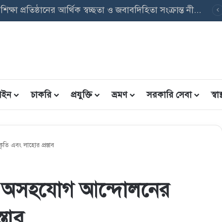
বৃত্তি তথ্য ফরম: শিক্ষার্থীদের তথ্য এন্ট্রি ফরম PDF ডাউনলোড
ইন
চাকরি
প্রযুক্তি
ভ্রমণ
সরকারি সেবা
স্বাস্
 এবং লাহাের প্রস্তাব
 অসহযােগ আন্দোলনের
্তাব