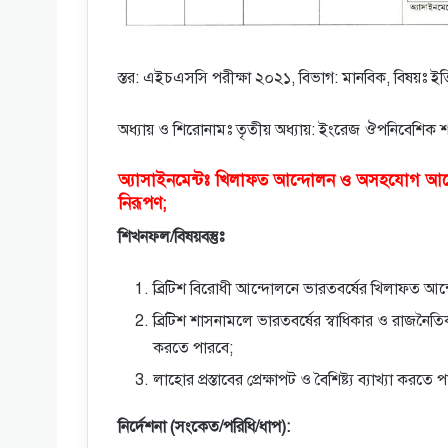
স্তর: এইচএসসি পরীক্ষা ২০২১, বিভাগ: মানবিক, বিষয়ঃ ইত
অধ্যায় ও শিরোনামঃ তৃতীয় অধ্যায়: ইংরেজ ঔপনিবেশিক 
অ্যাসাইনমেন্টঃ খিলাফত আন্দোলন ও অসহযােগ আন্দোল
নিরূপণ;
শিখনফল/বিষয়বস্তুঃ
ব্রিটিশ বিরােধী আন্দোলনে ভারতবর্ষের খিলাফত আন
ব্রিটিশ শাসনামলে ভারতবর্ষের স্বাধিকার ও রাজনৈ
করতে পারবে;
লাহাের প্রস্তাবের প্রেক্ষাপট ও বৈশিষ্ট্য ব্যাখ্যা করতে 
নির্দেশনা (সংকেত/পরিধি/ধাপ):