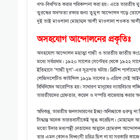
খন্ড-বিখন্ডিত করার পরিকল্পনা করা হয়। এতে ভারতীয় 
তুরস্কের অখন্ডতা রক্ষার জন্য তুমুল আন্দোলন গড়ে তো
দুই ভাই মাওলানা মোহাম্মদ আলী মাওলানা শওকত আল
অসহযােগ আন্দোলনের প্রকৃতিঃ
অসহযোগ আন্দোলন মহাত্মা গান্ধী ও ভারতীয় জাতীয় কং
মধ্যে সর্বপ্রথম। ১৯২০ সালের সেপ্টেম্বর থেকে ১৯২২ সাল
ইতিহাসে “গান্ধী যুগ”-এর সূত্রপাত ঘটায়। ব্রিটিশ পার্ল
লেজিসলেটিভ কাউন্সিল ১৯১৯ সালের ৬ এপ্রিল সেই 
বিধিনিষেধ আরোপিত হয়। সাধারণ মানুষের ন্যায়বিচার লঙ্
ভারতীয়দের গ্রেফতার, কয়েদ ও সম্পত্তি বাজেয়াপ্ত করার অ
অধিকন্তু, ভারতীয় জনসাধারণের ইচ্ছা-অনিচ্ছাকে গুরুত্ব না দ
সিদ্ধান্ত অনেক ভারতবাসীকেই ক্ষুব্ধ করেছিল। মোহাম্মদ আ
মতো উদার মধ্যপন্থী নেতাদের আহ্বানে হোমরুল আন্দোল
তার এমন কোনও বিধ্বংসী চরিত্র ছিল না যা সরকারি কাজে ব