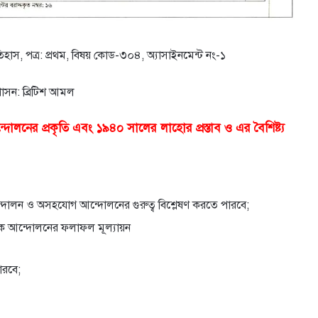
িহাস, পত্র: প্রথম, বিষয় কোড-৩০৪, অ্যাসাইনমেন্ট নং-১
শাসন: ব্রিটিশ আমল
নের প্রকৃতি এবং ১৯৪০ সালের লাহাের প্রস্তাব ও এর বৈশিষ্ট্য
্দোলন ও অসহযােগ আন্দোলনের গুরুত্ব বিশ্লেষণ করতে পারবে;
তিক আন্দোলনের ফলাফল মূল্যায়ন
পারবে;