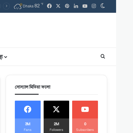
℉
82
Facebook
X
Pinterest
LinkedIn
YouTube
Instagram
Switch skin
Dhaka
থ্য
Search for
সোস্যাল মিডিয়া ফলো
3M
2M
0
Fans
Followers
Subscribers