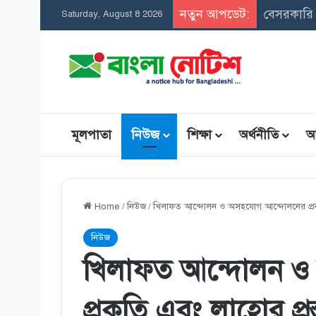
নতুন আপডেট:
সমন্বিত উপ
Saturday, August 8 2026
মূলপাতা
নিউজ
শিক্ষা
অর্থনীতি
আ
Home
/
নিউজ
/
খিলাফত আন্দোলন ও অসহযােগ আন্দোলনের প্রকৃতি
নিউজ
খিলাফত আন্দোলন ও
প্রকৃতি এবং লাহাের প্রস