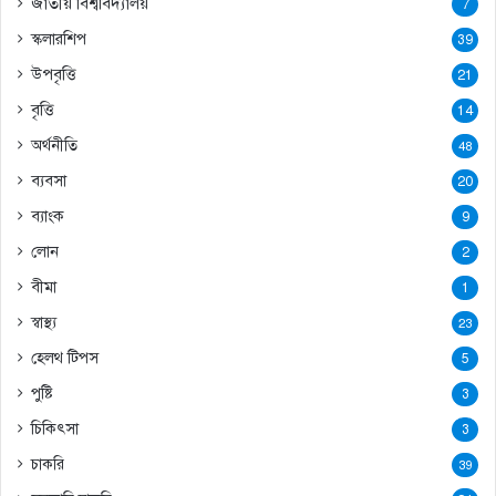
জাতীয় বিশ্ববিদ্যালয়
7
স্কলারশিপ
39
উপবৃত্তি
21
বৃত্তি
14
অর্থনীতি
48
ব্যবসা
20
ব্যাংক
9
লোন
2
বীমা
1
স্বাস্থ্য
23
হেলথ টিপস
5
পুষ্টি
3
চিকিৎসা
3
চাকরি
39