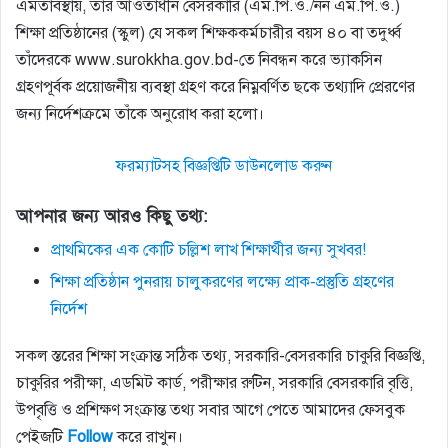
এমতাবস্থায়, তাঁর আওতাধীন বেসরকারি (এম.পি.ও./নন এম.পি.ও.)
শিক্ষা প্রতিষ্ঠানের (স্কুল) যে সকল শিক্ষককর্মচারীর বয়স ৪০ বা তদুর্ধ্ব
তাঁদেরকে www.surokkha.gov.bd-তে নিবন্ধন করে ভ্যাকসিন
গ্রহণপূর্বক প্রয়ােজনীয় ব্যবস্থা গ্রহণ করে নিম্নবর্ণিত ছকে তথ্যাদি প্রেরণের
জন্য নির্দেশক্রমে তাঁকে অনুরােধ করা হলাে।
ফরম্যাটসহ বিজ্ঞপ্তিটি ডাউনলোড করুন
আপনার জন্য আরও কিছু তথ্য:
প্রাথমিকের এক কোটি চল্লিশ লাখ শিক্ষার্থীর জন্য সুখবর!
শিক্ষা প্রতিষ্ঠান পুনরায় চালুকরণের লক্ষ্যে প্রাক-প্রস্তুতি গ্রহণের
নির্দেশ
সকল স্তরের শিক্ষা সংক্রান্ত সঠিক তথ্য, সরকারি-বেসরকারি চাকুরি বিজ্ঞপ্তি,
চাকুরির পরীক্ষা, এডমিট কার্ড, পরীক্ষার রুটিন, সরকারি বেসরকারি বৃত্তি,
উপবৃত্তি ও প্রশিক্ষণ সংক্রান্ত তথ্য সবার আগে পেতে আমাদের ফেসবুক
পেইজটি
Follow
করে রাখুন।