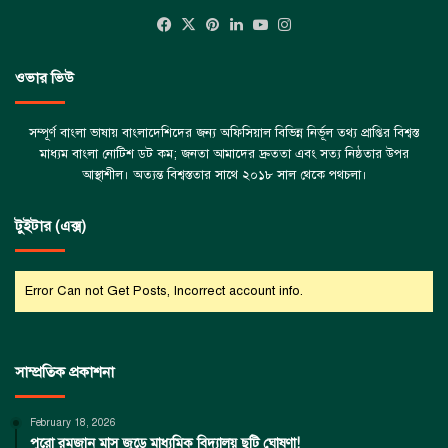
Facebook
X
Pinterest
LinkedIn
YouTube
Instagram
ওভার ভিউ
সম্পূর্ণ বাংলা ভাষায় বাংলাদেশিদের জন্য অফিসিয়াল বিভিন্ন নির্ভূল তথ্য প্রাপ্তির বিশ্বস্ত
মাধ্যম বাংলা নোটিশ ডট কম; জনতা আমাদের দ্রুততা এবং সত্য নিষ্ঠতার উপর
আস্থাশীল। অত্যন্ত বিশ্বস্ততার সাথে ২০১৮ সাল থেকে পথচলা।
টুইটার (এক্স)
Error Can not Get Posts, Incorrect account info.
সাম্প্রতিক প্রকাশনা
February 18, 2026
পুরো রমজান মাস জুড়ে মাধ্যমিক বিদ্যালয় ছুটি ঘোষণা!