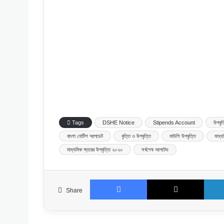
Tags
DSHE Notice
Stipends Account
উপবৃত
বাংলা নোটিশ আপডেট
বৃত্তি ও উপবৃত্তি
মাউশি উপবৃত্তি
মাধ্য
মাধ্যমিক স্তরের উপবৃত্তি ২০২০
সর্বশেষ আপটেড
Facebook
X
Share