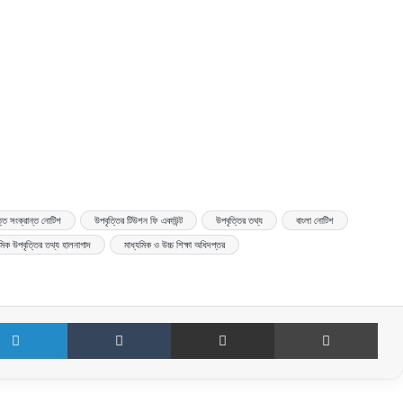
্তি সংক্রান্ত নোটিশ
উপবৃত্তির টিউশন ফি একাউন্ট
উপবৃত্তির তথ্য
বাংলা নোটিশ
মিক উপবৃত্তির তথ্য হালনাগাদ
মাধ্যমিক ও উচ্চ শিক্ষা অধিদপ্তর
LinkedIn
Tumblr
Share via Email
Print