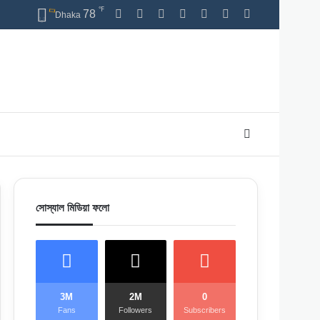
℉
Facebook
X
Pinterest
LinkedIn
YouTube
Instagram
Switch skin
78
Dhaka
Search for
সোস্যাল মিডিয়া ফলো
3M
2M
0
Fans
Followers
Subscribers