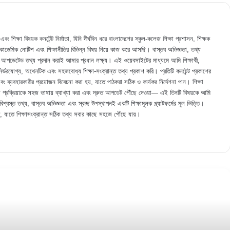
 শিক্ষা বিষয়ক কনটেন্ট নির্মাতা, যিনি দীর্ঘদিন ধরে বাংলাদেশের স্কুল-কলেজ শিক্ষা প্রশাসন, শিক্ষক
 একাডেমিক নোটিশ এবং শিক্ষানীতির বিভিন্ন বিষয় নিয়ে কাজ করে আসছি। বাস্তব অভিজ্ঞতা, তথ্য
ও আপডেটেড তথ্য প্রদান করাই আমার প্রধান লক্ষ্য। এই ওয়েবসাইটের মাধ্যমে আমি শিক্ষার্থী,
 নির্ভরযোগ্য, অথেনটিক এবং সহজবোধ্য শিক্ষা-সংক্রান্ত তথ্য প্রকাশ করি। প্রতিটি কনটেন্ট প্রকাশের
কলেজ ভর্তি আবেদন ফি প্রেরণের সবগুলো নিয়ম
বং ব্যবহারকারীর প্রয়োজন বিবেচনা করা হয়, যাতে পাঠকরা সঠিক ও কার্যকর নির্দেশনা পান। শিক্ষা
 জটিল প্রক্রিয়াকে সহজ ভাষায় ব্যাখ্যা করা এবং দ্রুত আপডেট পৌঁছে দেওয়া— এই তিনটি বিষয়কে আমি
িশ্বস্ত তথ্য, বাস্তব অভিজ্ঞতা এবং স্বচ্ছ উপস্থাপনই একটি শিক্ষামূলক প্ল্যাটফর্মের মূল ভিত্তি।
নবম শ্রেণি রেজিষ্ট্রেশন তথ্য সংগ্রহের ফরম ও জরুরি
ি, যাতে শিক্ষাসংক্রান্ত সঠিক তথ্য সবার কাছে সহজে পৌঁছে যায়।
নির্দেশনা
নতুন এমপিওভুক্ত শিক্ষা প্রতিষ্ঠান ব্যাংকে বেতন বিল জমা
প্রয়োজনীয় কাগজপত্র
এমপিও আবেদনের শিক্ষক-কর্মচারীদের যে বিষয়গুলো যাচাই
করা হবে