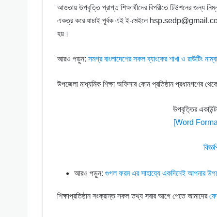
আওতায় উপবৃত্তি প্রাপ্ত শিক্ষার্থীদের বিপরীতে টিউশনের জন্য নিম্
একত্র করে যাচাই পূর্বক এই ই-মেইলে hsp.sedp@gmail.com সফট
হয়।
আরও পড়ুন:
সমগ্র বাংলাদেশের সকল ব্যাংকের শাখা ও রাউটিং নাম্ব
উপজেলা মাধ্যমিক শিক্ষা অফিসার কোন প্রতিষ্ঠান প্রধানগণের থেকে
উপবৃত্তির একাউন
[Word Format
বিজ্
আরও পড়ুন:
গুগল ফরম এর সাহায্যে একদিনেই আপনার উপজে
শিক্ষাপ্রতিষ্ঠান সংক্রান্ত সকল তথ্য সবার আগে পেতে আমাদের
ফে