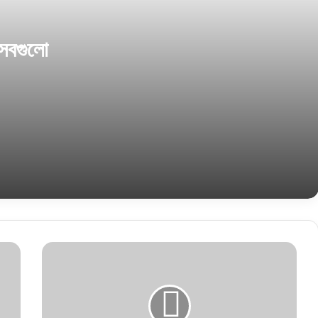
বেসরকারি শিক্ষক-কর্মচারীদের এমপিও শিট ডাউনলোড করার
নতুন নিয়ম
 সবগুলো
দাখিল পরীক্ষা ২০২১ চতুর্থ সপ্তাহের অ্যাসাইনমেন্ট প্রকাশ
রাষ্ট্র ও রাষ্ট্রের উপাদান, রাষ্ট্রের উৎপত্তি সংক্রান্ত
মতবাদ এবং রাষ্ট্র ও সরকারের সম্পর্ক বিশ্লেষণ
একটি নির্দিষ্ট সময়ে একের পর এক ফুচকা খেলে ফুচকার
উপযােগ ক্রমেই কমতে থাকে
সমগ্র
অর্থের বর্তমান মূল্য ও বিনিয়ােগ সিদ্ধান্তের পারস্পরিক
বাংলাদেশের
নির্ভরশীলতা
সকল
ব্যাংকের
শাখা
ব্যবসায় উদ্যোগ সৃষ্টিতে আত্মকর্মসংস্থানের ভূমিকা নিরূপণ