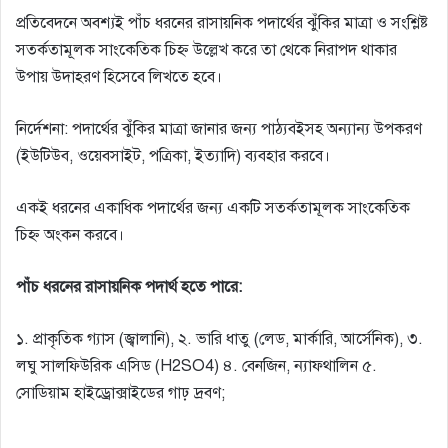
প্রতিবেদনে অবশ্যই পাঁচ ধরনের রাসায়নিক পদার্থের ঝুঁকির মাত্রা ও সংশ্লিষ্ট
সতর্কতামূলক সাংকেতিক চিহ্ন উল্লেখ করে তা থেকে নিরাপদ থাকার
উপায় উদাহরণ হিসেবে লিখতে হবে।
নির্দেশনা: পদার্থের ঝুঁকির মাত্রা জানার জন্য পাঠ্যবইসহ অন্যান্য উপকরণ
(ইউটিউব, ওয়েবসাইট, পত্রিকা, ইত্যাদি) ব্যবহার করবে।
একই ধরনের একাধিক পদার্থের জন্য একটি সতর্কতামূলক সাংকেতিক
চিহ্ন অংকন করবে।
পাঁচ ধরনের রাসায়নিক পদার্থ হতে পারে:
১. প্রাকৃতিক গ্যাস (জ্বালানি), ২. ভারি ধাতু (লেড, মার্কারি, আর্সেনিক), ৩.
লঘু সালফিউরিক এসিড (H2SO4) ৪. বেনজিন, ন্যাফথালিন ৫.
সােডিয়াম হাইড্রোক্সাইডের গাঢ় দ্রবণ;