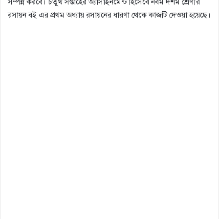
সম্পন্ন করবে। চতুর্থ সপ্তাহের অ্যাসাইনমেন্ট হিসেবে নবম দশম শ্রেণীর
রসায়ন বই এর প্রথম অধ্যায় রসায়নের ধারণা থেকে কাজটি দেওয়া হয়েছে।