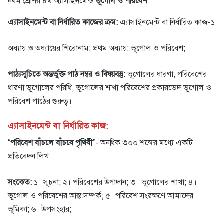
নবম শ্রেণির ৪র্থ অ্যাসাইনমেন্ট
ভূগোল ও পরিবেশ
এ্যাসাইনমেন্ট বা নির্ধারিত কাজের ক্রম:
এ্যাসাইনমেন্ট বা নির্ধারিত কাজ-১
অধ্যায় ও অধ্যায়ের শিরােনাম: প্রথম অধ্যায়: ভূগােল ও পরিবেশ;
পাঠ্যসূচিতে অন্তর্ভুক্ত পাঠ নম্বর ও বিষয়বস্তু:
ভূগােলের ধারণা, পরিবেশের
ধারণা ভূগােলের পরিধি, ভূগােলের শাখা পরিবেশের প্রকারভেদ ভূগােল ও
পরিবেশ পাঠের গুরুত্ব।
এ্যাসাইনমেন্ট বা নির্ধারিত কাজ:
“
পরিবেশ বাঁচলে বাঁচবে পৃথিবী
”- অনধিক ৩০০ শব্দের মধ্যে একটি
প্রতিবেদন লিখ।
সংকেত:
১। সূচনা; ২। পরিবেশের উপাদান; ৩। ভূগােলের শাখা; ৪।
ভূগােল ও পরিবেশের আন্ত:সম্পর্ক; ৫। পরিবেশ সংরক্ষণে আমাদের
ভূমিকা; ৬। উপসংহার;