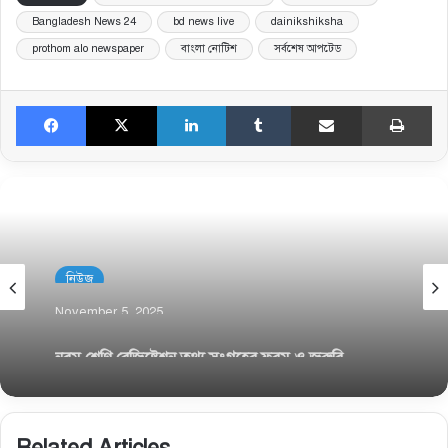
Bangladesh News 24
bd news live
dainikshiksha
prothom alo newspaper
বাংলা নোটিশ
সর্বশেষ আপটেড
Facebook
X
LinkedIn
Tumblr
Share via Email
Pri
নিউজ
November 5, 2025
নবম শ্রেণি রেজিষ্ট্রেশন তথ্য সংগ্রহের ফরম ও জরুরি
নির্দেশনা
Related Articles