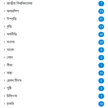
জাতীয় বিশ্ববিদ্যালয়
7
স্কলারশিপ
39
উপবৃত্তি
21
বৃত্তি
14
অর্থনীতি
48
ব্যবসা
20
ব্যাংক
9
লোন
2
বীমা
1
স্বাস্থ্য
23
হেলথ টিপস
5
পুষ্টি
3
চিকিৎসা
3
চাকরি
39