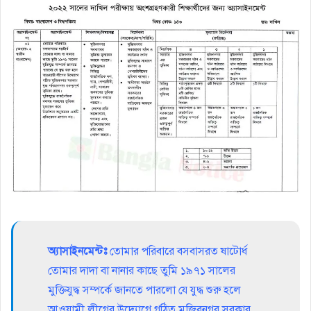
অ্যাসাইনমেন্টঃ
তােমার পরিবারে বসবাসরত ষাটোর্ধ
তােমার দাদা বা নানার কাছে তুমি ১৯৭১ সালের
মুক্তিযুদ্ধ সম্পর্কে জানতে পারলাে যে যুদ্ধ শুরু হলে
আওয়ামী লীগের উদ্যোগে গঠিত মুজিবনগর সরকার