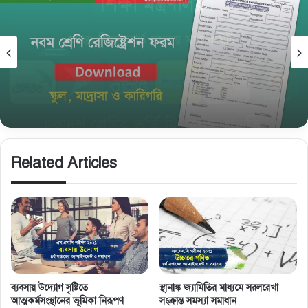
নিউজ
November 5, 2025
নবম শ্রেণি রেজিষ্ট্রেশন তথ্য সংগ্রহের ফরম ও জরুরি
নির্দেশনা
Related Articles
ব্যবসায় উদ্যোগ সৃষ্টিতে
স্থানাঙ্ক জ্যামিতির মাধ্যমে সরলরেখা
আত্মকর্মসংস্থানের ভূমিকা নিরূপণ
সংক্রান্ত সমস্যা সমাধান