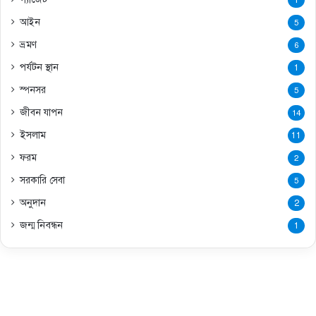
আইন
5
ভ্রমণ
6
পর্যটন স্থান
1
স্পনসর
5
জীবন যাপন
14
ইসলাম
11
ফরম
2
সরকারি সেবা
5
অনুদান
2
জন্ম নিবন্ধন
1