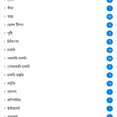
বীমা
1
স্বাস্থ্য
23
হেলথ টিপস
5
পুষ্টি
3
চিকিৎসা
3
চাকরি
39
সরকারি চাকরি
24
বেসরকারি চাকরি
5
চাকরি প্রস্তুতি
3
প্রযুক্তি
10
অ্যাপস
1
কম্পিউটার
1
ইন্টারনেট
1
গ্যাজেট
1