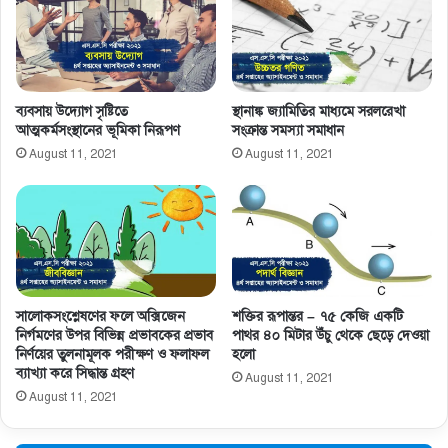
ব্যবসায় উদ্যোগ সৃষ্টিতে
স্থানাঙ্ক জ্যামিতির মাধ্যমে সরলরেখা
আত্মকর্মসংস্থানের ভূমিকা নিরূপণ
সংক্রান্ত সমস্যা সমাধান
August 11, 2021
August 11, 2021
সালােকসংশ্লেষণের ফলে অক্সিজেন
শক্তির রূপান্তর – ৭৫ কেজি একটি
নির্গমণের উপর বিভিন্ন প্রভাবকের প্রভাব
পাথর ৪০ মিটার উঁচু থেকে ছেড়ে দেওয়া
নির্ণয়ের তুলনামূলক পরীক্ষণ ও ফলাফল
হলো
ব্যাখ্যা করে সিদ্ধান্ত গ্রহণ
August 11, 2021
August 11, 2021