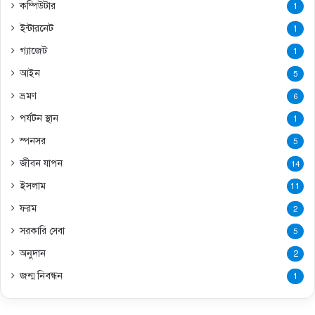
কম্পিউটার
1
ইন্টারনেট
1
গ্যাজেট
1
আইন
5
ভ্রমণ
6
পর্যটন স্থান
1
স্পনসর
5
জীবন যাপন
14
ইসলাম
11
ফরম
2
সরকারি সেবা
5
অনুদান
2
জন্ম নিবন্ধন
1