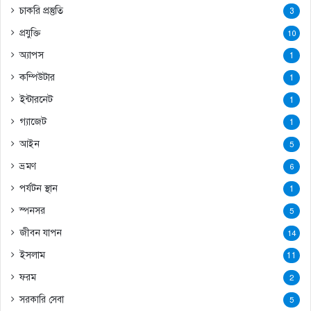
চাকরি প্রস্তুতি
3
প্রযুক্তি
10
অ্যাপস
1
কম্পিউটার
1
ইন্টারনেট
1
গ্যাজেট
1
আইন
5
ভ্রমণ
6
পর্যটন স্থান
1
স্পনসর
5
জীবন যাপন
14
ইসলাম
11
ফরম
2
সরকারি সেবা
5