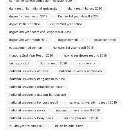
carmichael college admission notice 2019-20
daily result bd national university
daily result bd ssc 2020
degree 1st year result 2019
Degree 1st year Result 2020
degree 2016-17 notice
degree 2nd year notice
degree 3rd year board challenge result 2020
degree 3rd year result 2019
degree form fill up
educationsinbd
educationsinbd com bn
honours 1st year result 2016
Honours 2nd Year Result 2020
how to see degree results 2019
lakha pora bd
llb final result 2020
n university
national university address
national university admission
national university bangladesh routine
national university consolidated result
national university gazipur bangladesh
national university honours result
national university llb result 2019
national university notice
national university result 2019
national university today news
nu 2nd year result 2020
nu 4th year routine 2020
nu ac bd admission