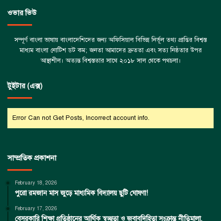
ওভার ভিউ
সম্পূর্ণ বাংলা ভাষায় বাংলাদেশিদের জন্য অফিসিয়াল বিভিন্ন নির্ভূল তথ্য প্রাপ্তির বিশ্বস্ত
মাধ্যম বাংলা নোটিশ ডট কম; জনতা আমাদের দ্রুততা এবং সত্য নিষ্ঠতার উপর
আস্থাশীল। অত্যন্ত বিশ্বস্ততার সাথে ২০১৮ সাল থেকে পথচলা।
টুইটার (এক্স)
Error Can not Get Posts, Incorrect account info.
সাম্প্রতিক প্রকাশনা
February 18, 2026
পুরো রমজান মাস জুড়ে মাধ্যমিক বিদ্যালয় ছুটি ঘোষণা!
February 17, 2026
বেসরকারি শিক্ষা প্রতিষ্ঠানের আর্থিক স্বচ্ছতা ও জবাবদিহিতা সংক্রান্ত নীতিমালা,