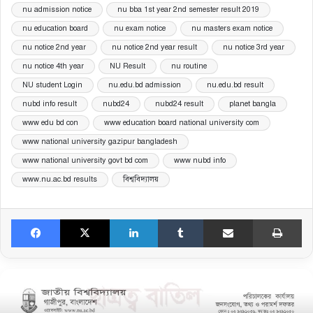
nu admission notice
nu bba 1st year 2nd semester result 2019
nu education board
nu exam notice
nu masters exam notice
nu notice 2nd year
nu notice 2nd year result
nu notice 3rd year
nu notice 4th year
NU Result
nu routine
NU student Login
nu.edu.bd admission
nu.edu.bd result
nubd info result
nubd24
nubd24 result
planet bangla
www edu bd con
www education board national university com
www national university gazipur bangladesh
www national university govt bd com
www nubd info
www.nu.ac.bd results
বিশ্ববিদ্যালয়
Facebook
X
LinkedIn
Tumblr
Share via Email
Print