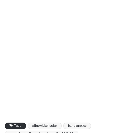
Tags
allnewjobcircular
banglanotice