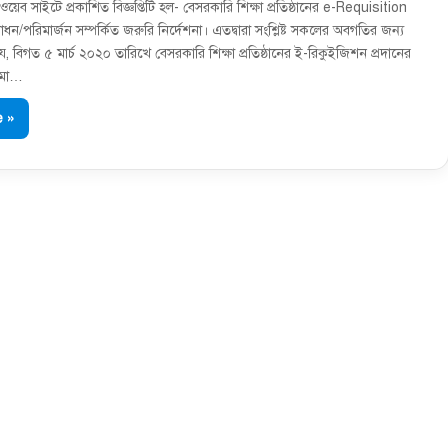
ব সাইটে প্রকাশিত বিজ্ঞপ্তিটি হল- বেসরকারি শিক্ষা প্রতিষ্ঠানের e-Requisition
ধন/পরিমার্জন সম্পর্কিত জরুরি নির্দেশনা। এতদ্বারা সংশ্লিষ্ট সকলের অবগতির জন্য
যে, বিগত ৫ মার্চ ২০২০ তারিখে বেসরকারি শিক্ষা প্রতিষ্ঠানের ই-রিকুইজিশন প্রদানের
সীমা…
 »