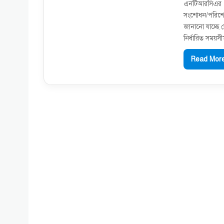
এনটিআরসিএর ওয়ে
সংশােধন/পরিশাে
জানানাে যাচ্ছে 
নির্ধারিত সময়
Read More