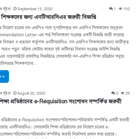
দ ভূঁইয়া
September 15, 2020
1
150
িক্ষকদের জন্য এনটিআরসিএর জরুরী বিজ্ঞপ্তি
 নিয়োগ চক্রের নন-এমপিও পদে সুপারিশকৃত নন এমপিও শিক্ষকদের অনুকূলে
mendation Letter-এর শর্ত শিখিলকরণ সংক্রান্ত একটি বিজ্ঞপ্তি জারী করেছে
ক নিবন্ধন ও প্রত্যয়ন কর্তৃপক্ষ এনটিআরসিএ; নন-এমপিও শিক্ষকদের জন্য জারীকৃত
ুন- আরও পড়ুন: মহিলা কোটার কারণে সৃষ্ট জটিলতা নিরসন সংক্রান্ত মাউশি বিজ্ঞপ্তি
ওয়েবসাইটে প্রকাশিত বিজ্ঞপ্তিতে বেসরকারি নন-এমপিও শিক্ষা প্রতিষ্ঠান সমূহে
রিশপ্রাপ্ত শিক্ষকগণের…
 »
দ ভূঁইয়া
August 20, 2020
0
29
ক্ষা প্রতিষ্ঠানের e-Requisition সংশােধন সম্পর্কিত জরুরী
া প্রতিষ্ঠানের e-Requisition সংশােধন/পরিশােধন/পরিমার্জন সম্পর্কিত একটি জরুরী
শ করেছে এনটিআরসিএ। বেসরকারি শিক্ষা প্রতিষ্ঠানের ৩য় নিয়োগ চক্রের e-
শোধন/পরিশোধন/পরিমার্জন সম্পর্কিত জরুরি নির্দেশনা প্রদান করা হয়েছে।