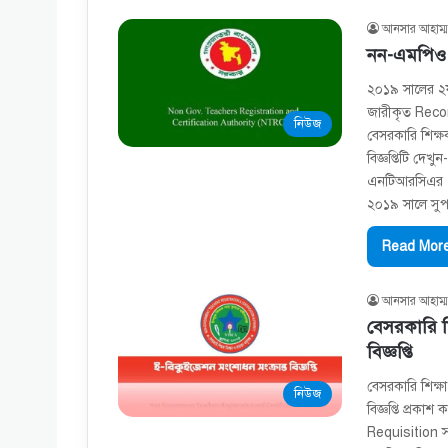
আনসার আহাম্ম
নন-এমপিও শ
২০১৯ সালের ২য়
জারীকৃত Recom
নিউজ
বেসরকারি শিক্ষ
বিজ্ঞপ্তিটি দেখ
এনটিআরসিএর এর 
২০১৯ সালে সুপা
Read More
আনসার আহাম্ম
বেসরকারি শি
বিজ্ঞপ্তি
বেসরকারি শিক্ষ
নিউজ
বিজ্ঞপ্তি প্রকা
Requisition সং