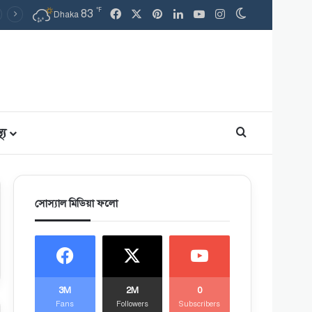
℉
83
Facebook
X
Pinterest
LinkedIn
YouTube
Instagram
Switch skin
Dhaka
থ্য
Search for
সোস্যাল মিডিয়া ফলো
3M
2M
0
Fans
Followers
Subscribers