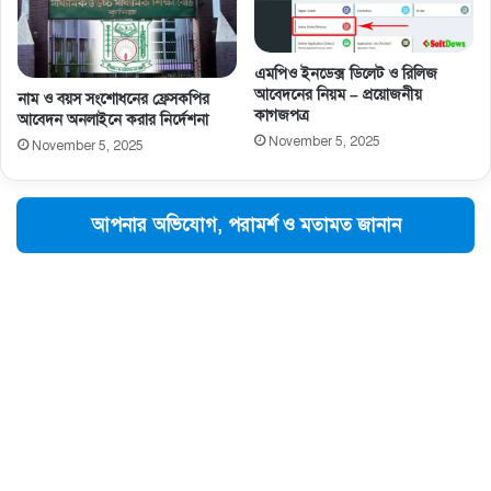
এমপিও ইনডেক্স ডিলেট ও রিলিজ
আবেদনের নিয়ম – প্রয়োজনীয়
নাম ও বয়স সংশােধনের ফ্রেসকপির
কাগজপত্র
আবেদন অনলাইনে করার নির্দেশনা
November 5, 2025
November 5, 2025
আপনার অভিযোগ, পরামর্শ ও মতামত জানান