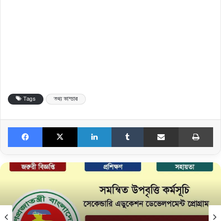
Tags
তথ্য ভান্ডার
Facebook
X
LinkedIn
Tumblr
Share via Email
Print
নিউজ