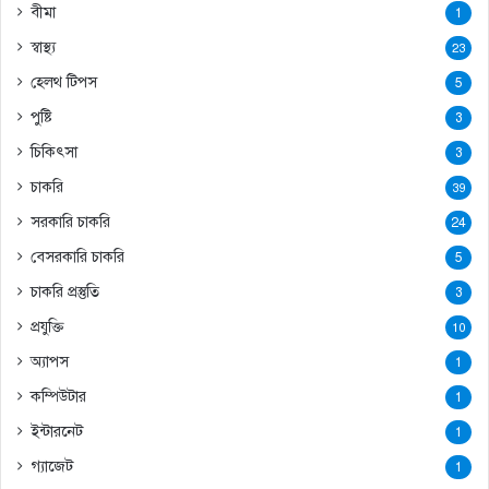
বীমা
1
স্বাস্থ্য
23
হেলথ টিপস
5
পুষ্টি
3
চিকিৎসা
3
চাকরি
39
সরকারি চাকরি
24
বেসরকারি চাকরি
5
চাকরি প্রস্তুতি
3
প্রযুক্তি
10
অ্যাপস
1
কম্পিউটার
1
ইন্টারনেট
1
গ্যাজেট
1