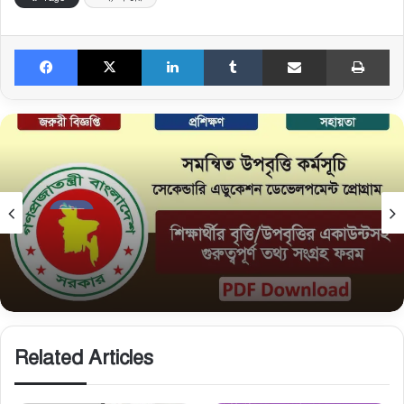
Facebook
X
LinkedIn
Tumblr
Share via Email
Print
নিউজ
February 15, 2026
সমন্বিত উপবৃত্তি তথ্য ফরম: শিক্ষার্থীদের তথ্য এন্ট্রি ফরম
PDF ডাউনলোড
Related Articles