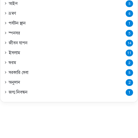
আইন
5
ভ্রমণ
6
পর্যটন স্থান
1
স্পনসর
5
জীবন যাপন
14
ইসলাম
11
ফরম
2
সরকারি সেবা
5
অনুদান
2
জন্ম নিবন্ধন
1