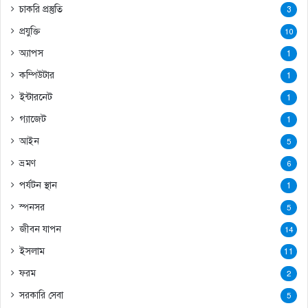
চাকরি প্রস্তুতি
3
প্রযুক্তি
10
অ্যাপস
1
কম্পিউটার
1
ইন্টারনেট
1
গ্যাজেট
1
আইন
5
ভ্রমণ
6
পর্যটন স্থান
1
স্পনসর
5
জীবন যাপন
14
ইসলাম
11
ফরম
2
সরকারি সেবা
5