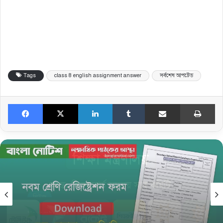
Tags
class 8 english assignment answer
সর্বশেষ আপটেড
Facebook
X
LinkedIn
Tumblr
Share via Email
Print
নিউজ
November 5, 2025
নবম শ্রেণি রেজিষ্ট্রেশন তথ্য সংগ্রহের ফরম ও জরুরি