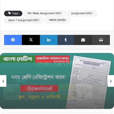
Tags
8th Week Assignment 2021
assignment 2021
class 7 assignment 2021
সর্বশেষ আপটেড
Facebook
X
LinkedIn
Tumblr
Share via Email
Print
নিউজ
November 5, 2025
নবম শ্রেণি রেজিষ্ট্রেশন তথ্য সংগ্রহের ফরম ও জরুরি
নির্দেশনা