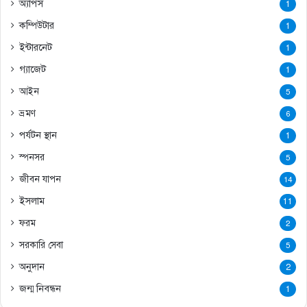
অ্যাপস
1
কম্পিউটার
1
ইন্টারনেট
1
গ্যাজেট
1
আইন
5
ভ্রমণ
6
পর্যটন স্থান
1
স্পনসর
5
জীবন যাপন
14
ইসলাম
11
ফরম
2
সরকারি সেবা
5
অনুদান
2
জন্ম নিবন্ধন
1