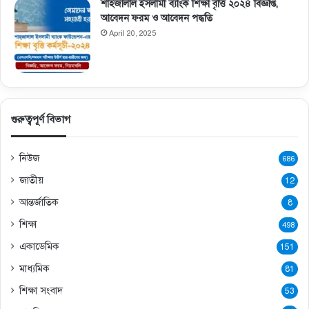
শাহজালাল ইসলামী ব্যাংক শিক্ষা বৃত্তি ২০২৪ বিজ্ঞপ্তি,
আবেদন ফরম ও আবেদন পদ্ধতি
April 20, 2025
গুরুত্বপূর্ণ বিভাগ
নিউজ
686
জাতীয়
12
আন্তর্জাতিক
8
শিক্ষা
498
একাডেমিক
151
মাধ্যমিক
81
শিক্ষা সংবাদ
53