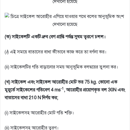
দেখানাে হয়েছে
(ক) সাইকেলটি একটি ধ্রুব বেগ প্রাপ্তি পর্যন্ত সুষম ত্বরণে চলল।
(
i
) এই সময়ে বাতাসের বাধা কীভাবে কাজ করে তা বর্ণনা কর।
(ii) সাইকেলটির গতি বাড়ানাের সময় আনুভূমিক বলদ্বয়ের তুলনা কর।
(খ) সাইকেল এবং সাইকেল আরােহীর মােট ভর 75 kg. কোনাে এক
-1
মুহূর্তে সাইকেলের গতিবেগ 4 ms
, আরােহীর প্রয়ােগকৃত বল 30N এবং
বাতাসের বাধা 210 N নির্ণয় কর;
(i) সাইকেলসহ আরােহীর মােট গতি শক্তি।
(ii) সাইকেলসহ আরােহীর ত্বরণ।