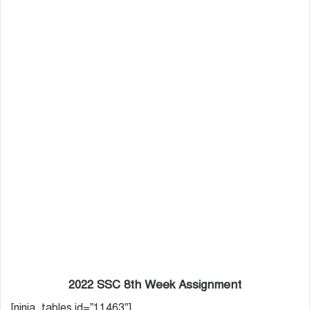
2022 SSC 8th Week Assignment
[ninja_tables id=”11463″]