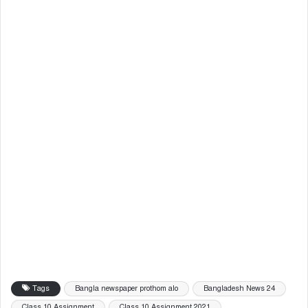
Tags
Bangla newspaper prothom alo
Bangladesh News 24
Class 10 Assignment
Class 10 Assignment 2021