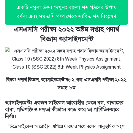
একটি নমুনা উত্তর দেখুনঃ বাংলা শব্দ গঠনের উপায়
বর্ণনা এবং মমতাদি গল্প থেকে সাধিত শব্দ বিশ্লেষণ
এসএসসি পরীক্ষা ২০২২ অষ্টম সপ্তাহ পদার্থ
বিজ্ঞান অ্যাসাইনমেন্ট
Class 10 (SSC 2022) 8th Week Physics Assignment
বিষয়ঃ পদার্থ বিজ্ঞান, অ্যাসাইনমেন্ট নং-২, স্তর: এসএসসি পরীক্ষা ২০২২,
সপ্তাহ: ৮ম
অ্যাসাইনমেন্টঃ একজন সাইকেল আরােহীর ক্ষেত্রে বল, বাতাসের
বাধা, গতিশক্তি ও দক্ষতা কীভাবে কাজ করে তা গাণিতিকভাবে
নির্ণয়।
চিত্রে সাইকেল আরােহীর এগিয়ে যাওয়ার পথে বলের আনুভূমিক অংশ