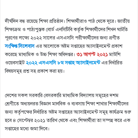
দীর্ঘদিন বন্ধ রয়েছে শিক্ষা প্রতিষ্ঠান। শিক্ষার্থীরাও পাঠ থেকে দূরে। জাতীয়
শিক্ষাক্রম ও পাঠ্যপুস্তক বোর্ড এনসিটিবি কর্তৃক শিক্ষার্থীদের শিখন ঘাটতি
পূরণের লক্ষ্যে ২০২২ সালের এসএসসি পরীক্ষার্থীদের জন্য প্রণীত
সংক্ষিপ্ত সিলেবাস
এর আলোকে অষ্টম সপ্তাহের অ্যাসাইনমেন্ট প্রকাশ
করেছে মাধ্যমিক ও উচ্চ শিক্ষা অধিদপ্তর।
৩১ আগস্ট ২০২১
মাউশি
ওয়েবসাইট
২০২২ এসএসসি ৮ম সপ্তাহ অ্যাসাইনমেন্ট
এর নির্ধারিত
বিষয়সমূহ প্রশ্ন সহ প্রকাশ করা হয়।
Forex EA – Expert Advisors
for automated trading
দেশের সকল সরকারি বেসরকারি মাধ্যমিক বিদ্যালয় সমূহের দশম
শ্রেণীতে অধ্যয়নরত বিজ্ঞান মানবিক ও ব্যবসায় শিক্ষা শাখার শিক্ষার্থীদের
জন্য কর্তৃপক্ষের নির্ধারিত অষ্টম সপ্তাহের অ্যাসাইনমেন্ট সমূহ কার্যক্রম শুরু
হবে ৪ সেপ্টেম্বর ২০২১ তারিখ থেকে এবং শিক্ষার্থীরা তা সম্পন্ন করে এক
সপ্তাহের মধ্যে জমা দিবে।
Forex EA – Expert Advisors for
automated trading