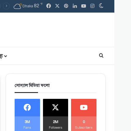
℉
Facebook
X
Pinterest
LinkedIn
YouTube
Instagram
82
Switch skin
Dhaka
থ্য
Search for
সোস্যাল মিডিয়া ফলো
3M
2M
0
Fans
Followers
Subscribers