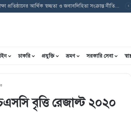
ৃত্তি তথ্য ফরম: শিক্ষার্থীদের তথ্য এন্ট্রি ফরম PDF ডাউনলোড
ইন
চাকরি
প্রযুক্তি
ভ্রমণ
সরকারি সেবা
স্বাস্
িত
চএসসি বৃত্তি রেজাল্ট ২০২০