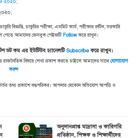
্ট ২০২০;
 ২০২০;
কুরি বিজ্ঞপ্তি, চাকুরির পরীক্ষা, এডমিট কার্ড, পরীক্ষার রুটিন, সরকারি
সবার আগে পেতে আমাদের ফেসবুক পেইজটি
Follow
করে রাখুন।
িশ ডট কম এর ইউটিউব চ্যানেলটি
Subscribe
করে রাখুন।
াতীয় রাজনৈতিক বিষয়ে লেখা প্রকাশ করতে চাইলে আমাদের সাথে
যোগাযোগ
করুন
্তুনির্ভর তথ্য প্রকাশে বদ্ধপরিকর। আপনার যেকোন অভিযোগ আপত্তি ও
ন
অনুদানপ্রাপ্ত মাদ্রাসা ও কারিগরি
ন
প্রতিষ্ঠান, শিক্ষক ও শিক্ষার্থীদের