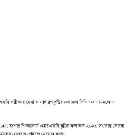
এসসি পরীক্ষার মেধা ও সাধারণ বৃত্তির ফলাফল পিডিএফ ডাউনলোড
 যশাের শিক্ষাবোর্ড এইচএসসি বৃত্তির ফলাফল ২০২০ সংক্রান্ত কোনো
মাদের ফেসবুক পেইজে মেসেজ করুন।