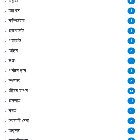
প্রযুক্তি
10
অ্যাপস
1
কম্পিউটার
1
ইন্টারনেট
1
গ্যাজেট
1
আইন
5
ভ্রমণ
6
পর্যটন স্থান
1
স্পনসর
5
জীবন যাপন
14
ইসলাম
11
ফরম
2
সরকারি সেবা
5
অনুদান
2