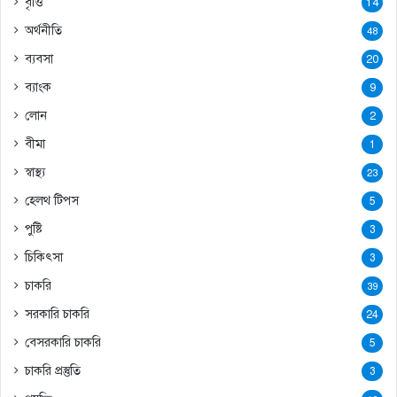
বৃত্তি
14
অর্থনীতি
48
ব্যবসা
20
ব্যাংক
9
লোন
2
বীমা
1
স্বাস্থ্য
23
হেলথ টিপস
5
পুষ্টি
3
চিকিৎসা
3
চাকরি
39
সরকারি চাকরি
24
বেসরকারি চাকরি
5
চাকরি প্রস্তুতি
3