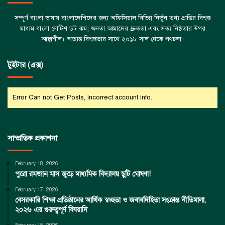
সম্পূর্ণ বাংলা ভাষায় বাংলাদেশিদের জন্য অফিসিয়াল বিভিন্ন নির্ভূল তথ্য প্রাপ্তির বিশ্বস্ত
মাধ্যম বাংলা নোটিশ ডট কম; জনতা আমাদের দ্রুততা এবং সত্য নিষ্ঠতার উপর
আস্থাশীল। অত্যন্ত বিশ্বস্ততার সাথে ২০১৮ সাল থেকে পথচলা।
টুইটার (এক্স)
Error Can not Get Posts, Incorrect account info.
সাম্প্রতিক প্রকাশনা
February 18, 2026
পুরো রমজান মাস জুড়ে মাধ্যমিক বিদ্যালয় ছুটি ঘোষণা!
February 17, 2026
বেসরকারি শিক্ষা প্রতিষ্ঠানের আর্থিক স্বচ্ছতা ও জবাবদিহিতা সংক্রান্ত নীতিমালা,
২০২৬ এর গুরুত্বপূর্ণ বিষয়াদি