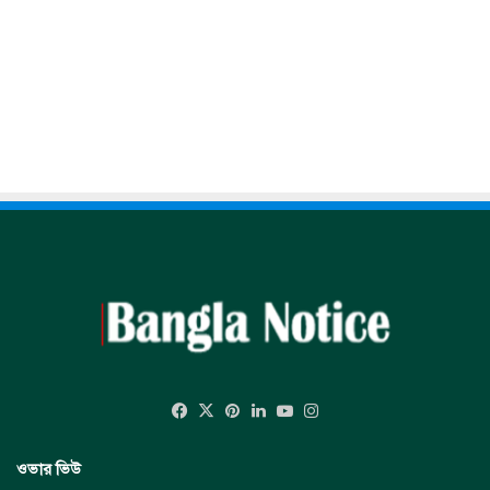
Facebook
X
Pinterest
LinkedIn
YouTube
Instagram
ওভার ভিউ