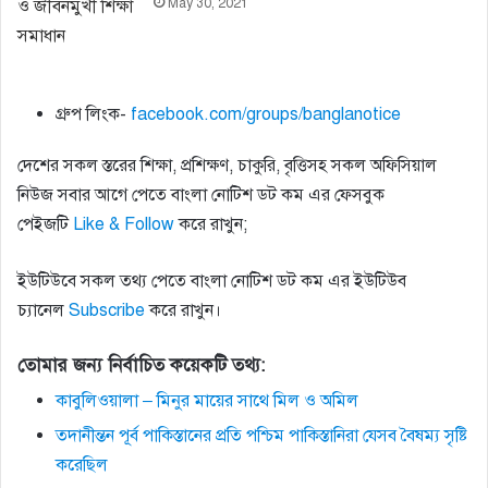
May 30, 2021
গ্রুপ লিংক-
facebook.com/groups/banglanotice
দেশের সকল স্তরের শিক্ষা, প্রশিক্ষণ, চাকুরি, বৃত্তিসহ সকল অফিসিয়াল
নিউজ সবার আগে পেতে বাংলা নোটিশ ডট কম এর ফেসবুক
পেইজটি
Like & Follow
করে রাখুন;
ইউটিউবে সকল তথ্য পেতে বাংলা নোটিশ ডট কম এর ইউটিউব
চ্যানেল
Subscribe
করে রাখুন।
তোমার জন্য নির্বাচিত কয়েকটি তথ্য:
কাবুলিওয়ালা – মিনুর মায়ের সাথে মিল ও অমিল
তদানীন্তন পূর্ব পাকিস্তানের প্রতি পশ্চিম পাকিস্তানিরা যেসব বৈষম্য সৃষ্টি
করেছিল