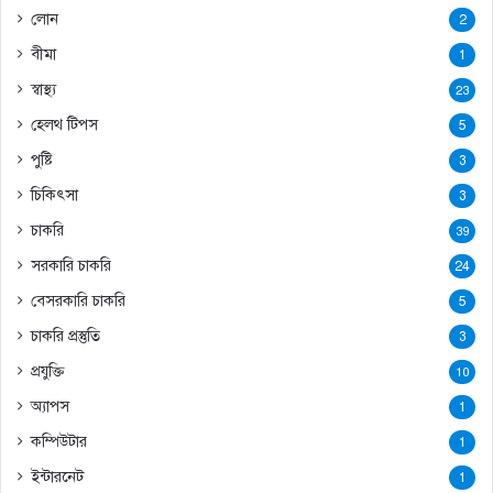
লোন
2
বীমা
1
স্বাস্থ্য
23
হেলথ টিপস
5
পুষ্টি
3
চিকিৎসা
3
চাকরি
39
সরকারি চাকরি
24
বেসরকারি চাকরি
5
চাকরি প্রস্তুতি
3
প্রযুক্তি
10
অ্যাপস
1
কম্পিউটার
1
ইন্টারনেট
1