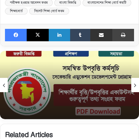
পরীক্ষক হওয়ার আবেদন ফরম
বাংলা বিজ্ঞপ্তি
বাংলাদেশের শিক্ষা বোর্ড কয়টি
শিক্ষাবোর্ড
সিলেট শিক্ষা বোর্ড ফরম
Facebook
X
LinkedIn
Tumblr
Share via Email
Print
নিউজ
February 15, 2026
সমন্বিত উপবৃত্তি তথ্য ফরম: শিক্ষার্থীদের তথ্য এন্ট্রি ফরম
PDF ডাউনলোড
Related Articles