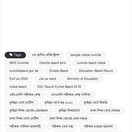
Tags
৮ম শ্রেণির রেজিস্ট্রেশন
bangla notice cumilla
BISE Cumilla
Comilla board form
cumilla board notice
cumillaboard gov bd
Dhaka Board
Education Board Result
Esif jsc 2020
Jsc ca mark
Ministry of Education
notice board
SSC Result Sylhet Board 2018
এইচএসসি পরীক্ষার কেন্দ্র
এসএসসি পরীক্ষার কেন্দ্র তালিকা
কুমিল্লা বোর্ড নোটিশ
কুমিল্লা বোর্ড প্রশ্ন ২০২০
কুমিল্লা বোর্ড বিজ্ঞপ্তি
কুমিল্লা শিক্ষা বোর্ডের চেয়ারম্যান
কুমিল্লা শিক্ষাবোর্ড
ঢাকা শিক্ষা বোর্ড কোথায়
ঢাকা শিক্ষা বোর্ড নোটিশ
ঢাকা শিক্ষা বোর্ডের ফোন নাম্বার
পরীক্ষক তালিকা রাজশাহী
পরীক্ষক সেবা বক্স
পরীক্ষক হওয়ার আবেদন