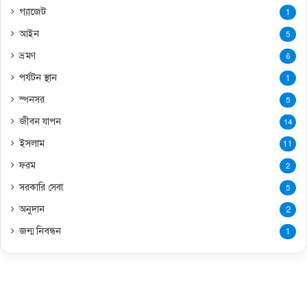
গ্যাজেট
1
আইন
5
ভ্রমণ
6
পর্যটন স্থান
1
স্পনসর
5
জীবন যাপন
14
ইসলাম
11
ফরম
2
সরকারি সেবা
5
অনুদান
2
জন্ম নিবন্ধন
1