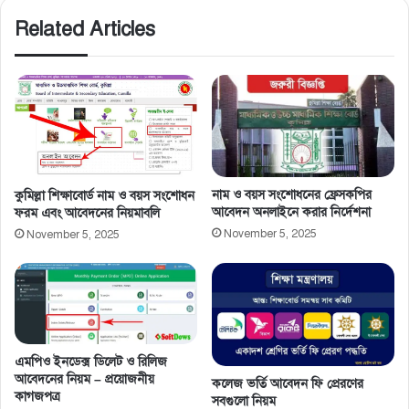
Related Articles
সমন্বিত উপবৃত্তি তথ্য ফরম: শিক্ষার্থীদের তথ্য এন্ট্রি ফরম
PDF ডাউনলোড
নাম ও বয়স সংশােধনের ফ্রেসকপির
কুমিল্লা শিক্ষাবোর্ড নাম ও বয়স সংশোধন
আবেদন অনলাইনে করার নির্দেশনা
ফরম এবং আবেদনের নিয়মাবলি
November 5, 2025
November 5, 2025
এমপিও ইনডেক্স ডিলেট ও রিলিজ
আবেদনের নিয়ম – প্রয়োজনীয়
কলেজ ভর্তি আবেদন ফি প্রেরণের
কাগজপত্র
সবগুলো নিয়ম