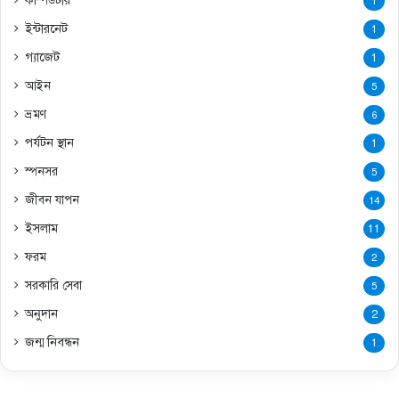
কম্পিউটার
1
ইন্টারনেট
1
গ্যাজেট
1
আইন
5
ভ্রমণ
6
পর্যটন স্থান
1
স্পনসর
5
জীবন যাপন
14
ইসলাম
11
ফরম
2
সরকারি সেবা
5
অনুদান
2
জন্ম নিবন্ধন
1