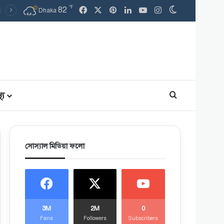
℉
Facebook
X
Pinterest
LinkedIn
YouTube
Instagram
82
Switch skin
Dhaka
থ্য
Search for
সোস্যাল মিডিয়া ফলো
3M
2M
0
Fans
Followers
Subscribers